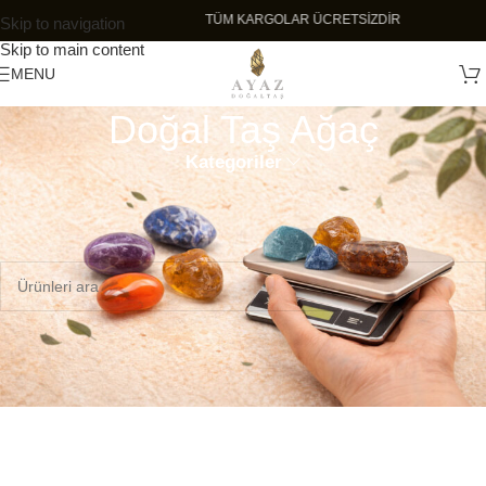
TÜM KARGOLAR ÜCRETSİZDİR
Skip to navigation
Skip to main content
MENU
Doğal Taş Ağaç
Kategoriler
Ana Sayfa
Doğal Taş Ağaç
Seçiminizle eşleşen ürün bulunamadı.