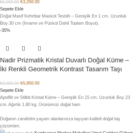
₺
3,250.00
₺
5,000.00
Sepete Ekle
Doğal Masif Kehribar Maskot Tesbih – Genişlik En 1 cm. Uzunluk
Boy 30 cm (İmame ve Püskül Dahil Toplam Boyut).
-35%
Nadir Prizmatik Kristal Duvarlı Doğal Küme –
İki Renkli Geometrik Kontrast Tasarım Taşı
₺
5,850.00
₺
9,000.00
Sepete Ekle
Apofilit ve Stilbit Kristal Küme – Genişlik En 15 cm. Uzunluk Boy 23
cm. Ağırlık 1.80 kg. Ürünümüz doğal ham
Doğanın zarafetini yaşam alanlarınıza taşıyan kaliteli doğal taş
çözümleri.
Kumburgaz Merkez Mahallesi Umut Caddesi Gülşen