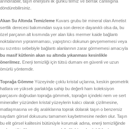
arındırabilir, taşın enerjisini ilk günkü temiz ve berrak canlılığına
döndürebilirsiniz.
Akan Su Altında Temizleme
Kuvars grubu bir mineral olan Ametist
sertlik derecesi bakımından suya son derece dayanıklı olsa da, bu
özel parçanın alt kısmında yer alan lüks mermer kaide bağlantı
noktalarının yıpranmaması, yapıştırıcı dokunun gevşememesi veya
su sızıntısı sebebiyle bağlantı alanlarının zarar görmemesi amacıyla
bu masif kütlenin akan su altında yıkanması kesinlikle
önerilmez.
Enerji temizliği için tütsü dumanı en güvenli ve uzun
ömürlü yöntemdir.
Toprağa Gömme
Yüzeyinde çoklu kristal uçlarına, keskin geometrik
hatlara ve yüksek parlaklığa sahip bu değerli ham koleksiyon
parçasını doğrudan toprağa gömmek, toprağın içindeki nem ve sert
mineraller yüzünden kristal yüzeylerin kalıcı olarak çizilmesine,
matlaşmasına ve diş aralıklarına toprak dolarak taşın o benzersiz
saydam görsel dokusunu tamamen kaybetmesine neden olur. Taşın
bu elit görsel kalitesini bütünüyle korumak adına, enerji temizliğinde