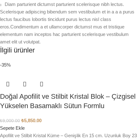
Diam parturient dictumst parturient scelerisque nibh lectus.
Scelerisque adipiscing bibendum sem vestibulum et in a a a purus
lectus faucibus lobortis tincidunt purus lectus nisl class
eros.Condimentum a et ullamcorper dictumst mus et tristique
elementum nam inceptos hac parturient scelerisque vestibulum
amet elit ut volutpat.
İlgili ürünler
-35%
Doğal Apofilit ve Stilbit Kristal Blok – Çizgisel
Yükselen Basamaklı Sütun Formlu
₺
5,850.00
₺
9,000.00
Sepete Ekle
Apofilit ve Stilbit Kristal Küme – Genişlik En 15 cm. Uzunluk Boy 23