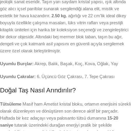
jeolojik sanat eseridir. Taşın yarı saydam kristal yapısı, ışık altında
göz alıcı içsel parıltılar sunarak sergilendiği alana elit, mistik ve
estetik bir hava kazandırır.
2.50 kg.
ağırlığı ve 22 cm’lik ideal dikey
boyuyla özellikle çalışma masaları, lüks vitrin rafları veya prestijli
kitaplık üniteleri için harika bir koleksiyon seçeneği ve zenginleştirici
bir dekor objesidir. Altındaki bej mermer blok taban, taşın bu ağır,
dengeli ve çok katmanlı asil yapısını en güvenli açıyla sergilemek
üzere özel olarak birleştirilmiştir.
Uyumlu Burçlar:
Akrep, Balık, Başak, Koç, Kova, Oğlak, Yay
Uyumlu Çakralar:
6. Üçüncü Göz Çakrası, 7. Tepe Çakrası
Doğal Taş Nasıl Arındırılır?
Tütsüleme
Masif ham Ametist kristal bloku, ortamın enerjisini sürekli
olarak düzenleyen ve dönüştüren son derece aktif bir parçadır.
Haftada bir kez adaçayı veya palosanto tütsü dumanına
15-20
saniye
tutarak üzerindeki durağan enerjiyi pratik bir şekilde