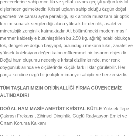
pencerelerine sahip mor, lila ve şeffaf kuvars geçişli yoğun kristal
dişlerinden gelmektedir. Kristal uçların sahip olduğu özgün doğal
geometri ve camsı ayna parlaklığı, ışık altında muazzam bir optik
kırılım sunarak sergilendiği alana yüksek bir derinlik, asalet ve
mineralojik zenginlik katmaktadır. Alt bölümündeki modern masif
mermer kaidesiyle bütünleştirilen bu 2.50 kg. ağırlığındaki oldukça
tok, dengeli ve dolgun başyapıt, bulunduğu mekana lüks, zarafet ve
yüksek koleksiyon değeri katan mükemmel bir tasarım objesidir.
Doğal ham oluşumu nedeniyle kristal dizilimlerinde, mor renk
doygunluklarında ve ölçülerinde küçük farklılıklar görülebilir. Her
parça kendine özgü bir jeolojik mimariye sahiptir ve benzersizdir.
TÜM TAŞLARIMIZIN ORİJİNALLİĞİ FİRMA GÜVENCEMİZ
ALTINDADIR!
DOĞAL HAM MASİF AMETİST KRİSTAL KÜTLE
Yüksek Tepe
Çakrası Frekansı, Zihinsel Dinginlik, Güçlü Radyasyon Emici ve
Ortam Koruma Kalkanı