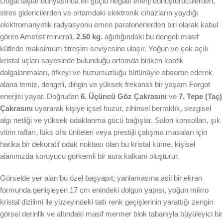
Doğal taşlar dünyasında en güçlü negatif enerji dönüştürücülerden,
stres gidericilerden ve ortamdaki elektronik cihazların yaydığı
elektromanyetik radyasyonu emen paratonerlerden biri olarak kabul
gören Ametist minerali,
2.50 kg.
ağırlığındaki bu dengeli masif
kütlede maksimum titreşim seviyesine ulaşır. Yoğun ve çok açılı
kristal uçları sayesinde bulunduğu ortamda biriken kaotik
dalgalanmaları, öfkeyi ve huzursuzluğu bütünüyle absorbe ederek
alana temiz, dengeli, dingin ve yüksek frekanslı bir yaşam Forgot
enerjisi yayar. Doğrudan
6. Üçüncü Göz Çakrasını
ve
7. Tepe (Taç)
Çakrasını
uyararak kişiye içsel huzur, zihinsel berraklık, sezgisel
algı netliği ve yüksek odaklanma gücü bağışlar. Salon konsolları, şık
vitrin rafları, lüks ofis üniteleri veya prestijli çalışma masaları için
harika bir dekoratif odak noktası olan bu kristal küme, kişisel
alanınızda koruyucu görkemli bir aura kalkanı oluşturur.
Görselde yer alan bu özel başyapıt; yanlamasına asil bir ekran
formunda genişleyen 17 cm enindeki dolgun yapısı, yoğun mikro
kristal dizilimi ile yüzeyindeki tatlı renk geçişlerinin yarattığı zengin
görsel derinlik ve altındaki masif mermer blok tabanıyla büyüleyici bir