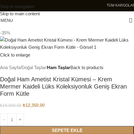
TÜM KAR
Skip to navigation
Skip to main content
MENU
-35%
Click to enlarge
Ana Sayfa
Doğal Taşlar
Ham Taşlar
Back to products
Doğal Ham Ametist Kristal Kümesi – Krem
Mermer Kaideli Lüks Koleksiyonluk Geniş Ekran
Form Kütle
₺
12,350.00
₺
19,000.00
SEPETE EKLE