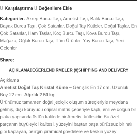
Karşılaştırma
Beğenilere Ekle
Kategoriler:
Akrep Burcu Taşı
,
Ametist Taşı
,
Balık Burcu Taşı
,
Başak Burcu Taşı
,
Çok Satanlar
,
Doğal Taş Kütleler
,
Doğal Taşlar
,
En
Çok Satanlar
,
Ham Taşlar
,
Koç Burcu Taşı
,
Kova Burcu Taşı
,
Mağaza
,
Oğlak Burcu Taşı
,
Tüm Ürünler
,
Yay Burcu Taşı
,
Yeni
Gelenler
Share:
AÇIKLAMA
DEĞERLENDIRMELER (0)
SHIPPING AND DELIVERY
Açıklama
Ametist Doğal Taş Kristal Küme
– Genişlik En 17 cm. Uzunluk
Boy 22 cm.
Ağırlık 2.50 kg.
Ürünümüz tamamen doğal jeolojik oluşum süreçleriyle meydana
gelmiş, dışı koruyucu orijinal matris çeperiyle kaplı, enli ve dolgun bir
plaka yapısında üstün kalitede bir Ametist kütlesidir. Bu özel
parçanın büyüleyici kalitesi, yüzeyini baştan başa pürüzsüz bir halı
gibi kaplayan, belirgin piramidal gövdelere ve keskin yüzey