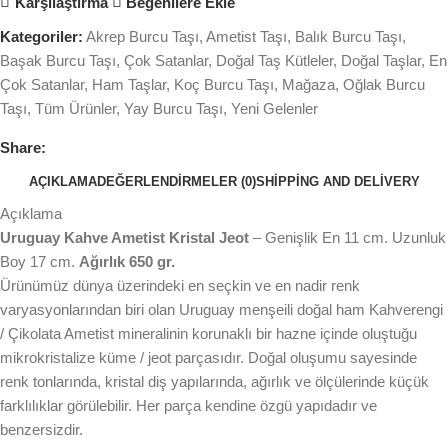
Karşılaştırma
Beğenilere Ekle
Kategoriler:
Akrep Burcu Taşı
,
Ametist Taşı
,
Balık Burcu Taşı
,
Başak Burcu Taşı
,
Çok Satanlar
,
Doğal Taş Kütleler
,
Doğal Taşlar
,
En
Çok Satanlar
,
Ham Taşlar
,
Koç Burcu Taşı
,
Mağaza
,
Oğlak Burcu
Taşı
,
Tüm Ürünler
,
Yay Burcu Taşı
,
Yeni Gelenler
Share:
AÇIKLAMA
DEĞERLENDIRMELER (0)
SHIPPING AND DELIVERY
Açıklama
Uruguay Kahve Ametist Kristal Jeot
– Genişlik En 11 cm. Uzunluk
Boy 17 cm.
Ağırlık 650 gr.
Ürünümüz dünya üzerindeki en seçkin ve en nadir renk
varyasyonlarından biri olan Uruguay menşeili doğal ham Kahverengi
/ Çikolata Ametist mineralinin korunaklı bir hazne içinde oluştuğu
mikrokristalize küme / jeot parçasıdır. Doğal oluşumu sayesinde
renk tonlarında, kristal diş yapılarında, ağırlık ve ölçülerinde küçük
farklılıklar görülebilir. Her parça kendine özgü yapıdadır ve
benzersizdir.