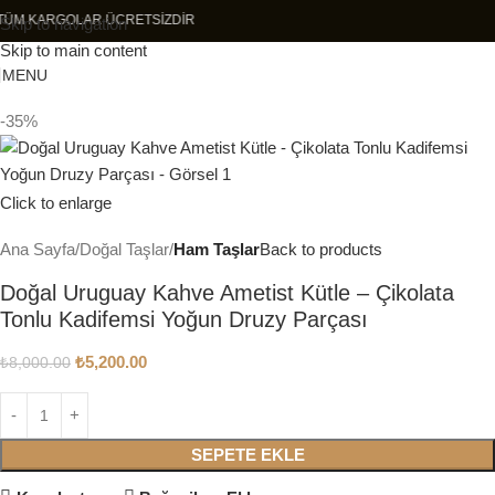
TÜM KARGOLAR ÜCRETSİZDİR
Skip to navigation
Skip to main content
MENU
-35%
Click to enlarge
Ana Sayfa
Doğal Taşlar
Ham Taşlar
Back to products
Doğal Uruguay Kahve Ametist Kütle – Çikolata
Tonlu Kadifemsi Yoğun Druzy Parçası
₺
5,200.00
₺
8,000.00
SEPETE EKLE