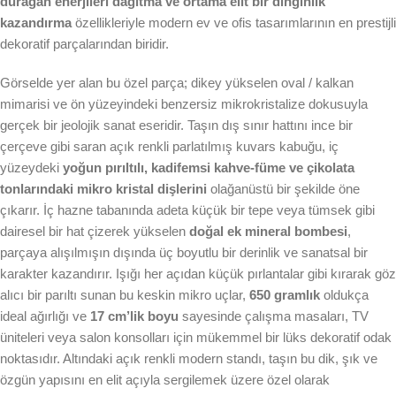
durağan enerjileri dağıtma ve ortama elit bir dinginlik
kazandırma
özellikleriyle modern ev ve ofis tasarımlarının en prestijli
dekoratif parçalarından biridir.
Görselde yer alan bu özel parça; dikey yükselen oval / kalkan
mimarisi ve ön yüzeyindeki benzersiz mikrokristalize dokusuyla
gerçek bir jeolojik sanat eseridir. Taşın dış sınır hattını ince bir
çerçeve gibi saran açık renkli parlatılmış kuvars kabuğu, iç
yüzeydeki
yoğun pırıltılı, kadifemsi kahve-füme ve çikolata
tonlarındaki mikro kristal dişlerini
olağanüstü bir şekilde öne
çıkarır. İç hazne tabanında adeta küçük bir tepe veya tümsek gibi
dairesel bir hat çizerek yükselen
doğal ek mineral bombesi
,
parçaya alışılmışın dışında üç boyutlu bir derinlik ve sanatsal bir
karakter kazandırır. Işığı her açıdan küçük pırlantalar gibi kırarak göz
alıcı bir parıltı sunan bu keskin mikro uçlar,
650 gramlık
oldukça
ideal ağırlığı ve
17 cm’lik boyu
sayesinde çalışma masaları, TV
üniteleri veya salon konsolları için mükemmel bir lüks dekoratif odak
noktasıdır. Altındaki açık renkli modern standı, taşın bu dik, şık ve
özgün yapısını en elit açıyla sergilemek üzere özel olarak