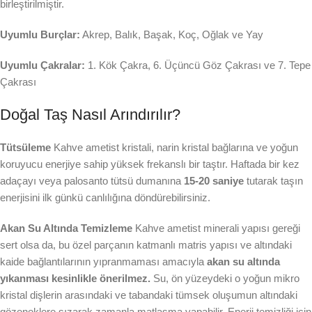
birleştirilmiştir.
Uyumlu Burçlar:
Akrep, Balık, Başak, Koç, Oğlak ve Yay
Uyumlu Çakralar:
1. Kök Çakra, 6. Üçüncü Göz Çakrası ve 7. Tepe
Çakrası
Doğal Taş Nasıl Arındırılır?
Tütsüleme
Kahve ametist kristali, narin kristal bağlarına ve yoğun
koruyucu enerjiye sahip yüksek frekanslı bir taştır. Haftada bir kez
adaçayı veya palosanto tütsü dumanına
15-20 saniye
tutarak taşın
enerjisini ilk günkü canlılığına döndürebilirsiniz.
Akan Su Altında Temizleme
Kahve ametist minerali yapısı gereği
sert olsa da, bu özel parçanın katmanlı matris yapısı ve altındaki
kaide bağlantılarının yıpranmaması amacıyla
akan su altında
yıkanması kesinlikle önerilmez.
Su, ön yüzeydeki o yoğun mikro
kristal dişlerin arasındaki ve tabandaki tümsek oluşumun altındaki
gözeneklere sızarak zamanla matlaşma yapabilir. Enerji temizliği için