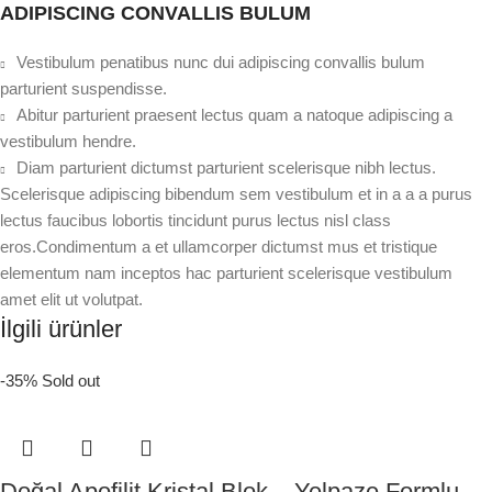
ADIPISCING CONVALLIS BULUM
Vestibulum penatibus nunc dui adipiscing convallis bulum
parturient suspendisse.
Abitur parturient praesent lectus quam a natoque adipiscing a
vestibulum hendre.
Diam parturient dictumst parturient scelerisque nibh lectus.
Scelerisque adipiscing bibendum sem vestibulum et in a a a purus
lectus faucibus lobortis tincidunt purus lectus nisl class
eros.Condimentum a et ullamcorper dictumst mus et tristique
elementum nam inceptos hac parturient scelerisque vestibulum
amet elit ut volutpat.
İlgili ürünler
-35%
Sold out
Doğal Apofilit Kristal Blok – Yelpaze Formlu