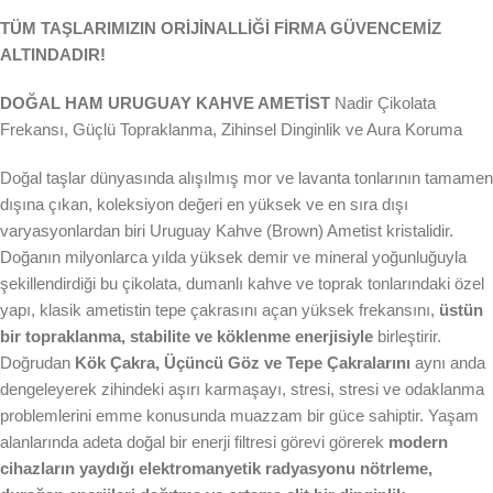
TÜM TAŞLARIMIZIN ORİJİNALLİĞİ FİRMA GÜVENCEMİZ
ALTINDADIR!
DOĞAL HAM URUGUAY KAHVE AMETİST
Nadir Çikolata
Frekansı, Güçlü Topraklanma, Zihinsel Dinginlik ve Aura Koruma
Doğal taşlar dünyasında alışılmış mor ve lavanta tonlarının tamamen
dışına çıkan, koleksiyon değeri en yüksek ve en sıra dışı
varyasyonlardan biri Uruguay Kahve (Brown) Ametist kristalidir.
Doğanın milyonlarca yılda yüksek demir ve mineral yoğunluğuyla
şekillendirdiği bu çikolata, dumanlı kahve ve toprak tonlarındaki özel
yapı, klasik ametistin tepe çakrasını açan yüksek frekansını,
üstün
bir topraklanma, stabilite ve köklenme enerjisiyle
birleştirir.
Doğrudan
Kök Çakra, Üçüncü Göz ve Tepe Çakralarını
aynı anda
dengeleyerek zihindeki aşırı karmaşayı, stresi, stresi ve odaklanma
problemlerini emme konusunda muazzam bir güce sahiptir. Yaşam
alanlarında adeta doğal bir enerji filtresi görevi görerek
modern
cihazların yaydığı elektromanyetik radyasyonu nötrleme,