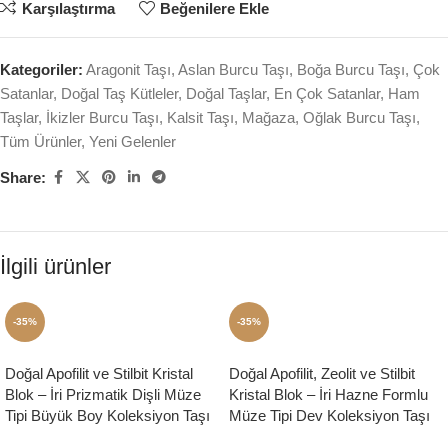
Karşılaştırma
Beğenilere Ekle
Kategoriler:
Aragonit Taşı
,
Aslan Burcu Taşı
,
Boğa Burcu Taşı
,
Çok
Satanlar
,
Doğal Taş Kütleler
,
Doğal Taşlar
,
En Çok Satanlar
,
Ham
Taşlar
,
İkizler Burcu Taşı
,
Kalsit Taşı
,
Mağaza
,
Oğlak Burcu Taşı
,
Tüm Ürünler
,
Yeni Gelenler
Share:
İlgili ürünler
-35%
-35%
Doğal Apofilit ve Stilbit Kristal
Doğal Apofilit, Zeolit ve Stilbit
Blok – İri Prizmatik Dişli Müze
Kristal Blok – İri Hazne Formlu
Tipi Büyük Boy Koleksiyon Taşı
Müze Tipi Dev Koleksiyon Taşı