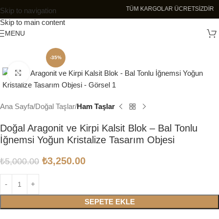
TÜM KARGOLAR ÜCRETSİZDİR
Skip to navigation
Skip to main content
MENU
-35%
Click to enlarge
Ana Sayfa
Doğal Taşlar
Ham Taşlar
Doğal Aragonit ve Kirpi Kalsit Blok – Bal Tonlu
İğnemsi Yoğun Kristalize Tasarım Objesi
₺
3,250.00
₺
5,000.00
SEPETE EKLE