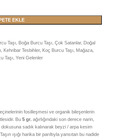
PETE EKLE
rcu Taşı
,
Boğa Burcu Taşı
,
Çok Satanlar
,
Doğal
ı
,
Kehribar Tesbihler
,
Koç Burcu Taşı
,
Mağaza
,
u Taşı
,
Yeni Gelenler
inelerinin fosilleşmesi ve organik bileşenlerin
lesidir. Bu
5 gr.
ağırlığındaki son derece narin,
am dokusuna sadık kalınarak beyzi / arpa kesim
Taşın ışığı harika bir parıltıyla yansıtan bu nadide