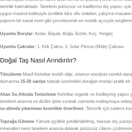
derinlik katmaktadır. Tanelerin pürüzsüz ve kadifemsi dış yapısı, ışık
uygun maskot kütlesiyle özellikle lüks ofis üniteleri, çalışma masaları v
yapısını bir sanat eseri gibi çevreleyerek en estetik açısıyla sergileme
Uyumlu Burçlar:
Aslan, Başak, Boğa, İkizler, Koç, Yengeç
Uyumlu Çakralar:
1. Kök Çakra, 3. Solar Plexus (Mide) Çakrası
Doğal Taş Nasıl Arındırılır?
Tütsüleme
Masif Kehribar tesbih obje, ortamın enerjisini sürekli olara
dumanına
15-20 saniye
tutarak üzerindeki durağan enerjiyi pratik bir ş
Akan Su Altında Temizleme
Kehribar organik ve fosilleşmiş yapısı 
tanelerin arasına ve dizilim ipine sızarak zamanla matlaşmaya sebep o
su altında yıkanması kesinlikle önerilmez.
Temizlik için sadece kuru
Toprağa Gömme
Yüksek işçilikle şekillendirilmiş, hassas dış yüze
mineralleri narin tanelerin arasına dolarak pürüzsüz cilanın çizilmesin