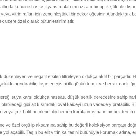
 altında kendine has asil yansımaları muazzam bir optik şölenle dışarıy
eya vitrin rafları için zenginleştirici bir dekor öğesidir. Altındaki şık
k üzere özel olarak bütünleştirilmiştir.
k düzenleyen ve negatif etkileri filtreleyen oldukça aktif bir parçadır
ekilde arındırabilir, taşın enerjisini ilk günkü temiz ve berrak canlılığı
gereği suya karşı oldukça hassas, düşük sertlik derecesine sahip nar
labileceği gibi alt kısımdaki oval kaideyi uzun vadede yıpratabilir. 
 veya çok hafif nemlendirilip hemen kurulanmış narin bir bez tercih ed
yine ve özel örgü ip aksamına sahip bu değerli koleksiyon parçası do
e yol açabilir. Taşın bu elit vitrin kalitesini bütünüyle korumak adına