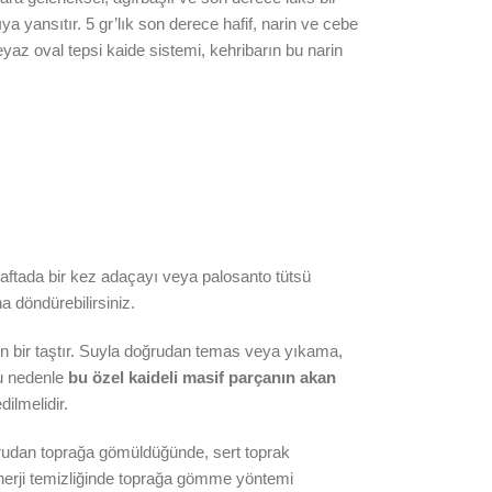
a yansıtır. 5 gr’lık son derece hafif, narin ve cebe
 beyaz oval tepsi kaide sistemi, kehribarın bu narin
. Haftada bir kez adaçayı veya palosanto tütsü
na döndürebilirsiniz.
in bir taştır. Suyla doğrudan temas veya yıkama,
Bu nedenle
bu özel kaideli masif parçanın akan
ilmelidir.
ğrudan toprağa gömüldüğünde, sert toprak
, enerji temizliğinde toprağa gömme yöntemi