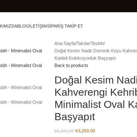
KIMIZDA
BLOG
İLETIŞIM
SIPARIŞ TAKIP ET
Ana Sayfa
Takılar
Tesbih
Doğal Kesim Nadir Dominik Koyu Kahvere
Kaideli Koleksiyonluk Başyapıt
Back to products
Doğal Kesim Nadi
Kahverengi Kehri
Minimalist Oval K
Başyapıt
₺
3,250.00
₺
5,000.00