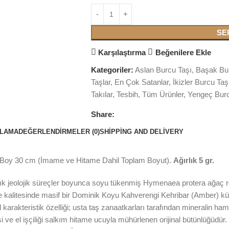
SE
Karşılaştırma
Beğenilere Ekle
Kategoriler:
Aslan Burcu Taşı
,
Başak Bu
Taşlar
,
En Çok Satanlar
,
İkizler Burcu Taş
Takılar
,
Tesbih
,
Tüm Ürünler
,
Yengeç Burc
Share:
KLAMA
DEĞERLENDIRMELER (0)
SHIPPING AND DELIVERY
 Boy 30 cm (İmame ve Hitame Dahil Toplam Boyut).
Ağırlık 5 gr.
ık jeolojik süreçler boyunca soyu tükenmiş Hymenaea protera ağaç reç
 kalitesinde masif bir Dominik Koyu Kahverengi Kehribar (Amber) küt
 karakteristik özelliği; usta taş zanaatkarları tarafından mineralin h
si ve el işçiliği salkım hitame ucuyla mühürlenen orijinal bütünlüğüdür. 