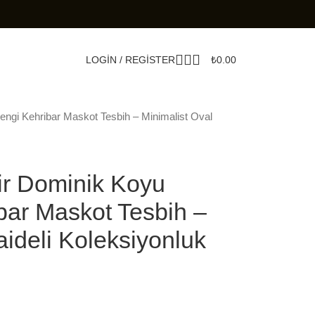
LOGIN / REGISTER
₺
0.00
ngi Kehribar Maskot Tesbih – Minimalist Oval
r Dominik Koyu
bar Maskot Tesbih –
aideli Koleksiyonluk