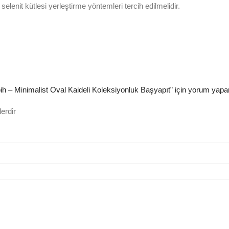
lenit kütlesi yerleştirme yöntemleri tercih edilmelidir.
 Minimalist Oval Kaideli Koleksiyonluk Başyapıt” için yorum yapan i
lerdir