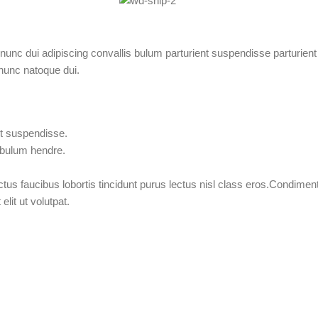
c dui adipiscing convallis bulum parturient suspendisse parturient a.
nunc natoque dui.
nt suspendisse.
tibulum hendre.
tus faucibus lobortis tincidunt purus lectus nisl class eros.Condimen
it ut volutpat.