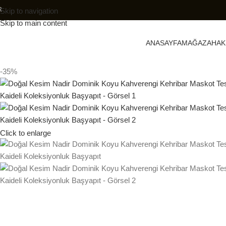
RETSİZDİR
Skip to navigation
Skip to main content
ANASAYFA
MAĞAZA
HAK
-35%
Click to enlarge