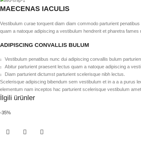
MAECENAS IACULIS
Vestibulum curae torquent diam diam commodo parturient penatibus nun
quam a natoque adipiscing a vestibulum hendrerit et pharetra fames 
ADIPISCING CONVALLIS BULUM
Vestibulum penatibus nunc dui adipiscing convallis bulum parturie
Abitur parturient praesent lectus quam a natoque adipiscing a ves
Diam parturient dictumst parturient scelerisque nibh lectus.
Scelerisque adipiscing bibendum sem vestibulum et in a a a purus lec
elementum nam inceptos hac parturient scelerisque vestibulum amet el
İlgili ürünler
-35%