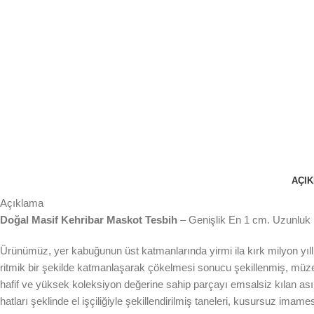
AÇI
Açıklama
Doğal Masif Kehribar Maskot Tesbih
– Genişlik En 1 cm. Uzunluk
Ürünümüz, yer kabuğunun üst katmanlarında yirmi ila kırk milyon yıll
ritmik bir şekilde katmanlaşarak çökelmesi sonucu şekillenmiş, müze
hafif ve yüksek koleksiyon değerine sahip parçayı emsalsiz kılan asıl
hatları şeklinde el işçiliğiyle şekillendirilmiş taneleri, kusursuz imame