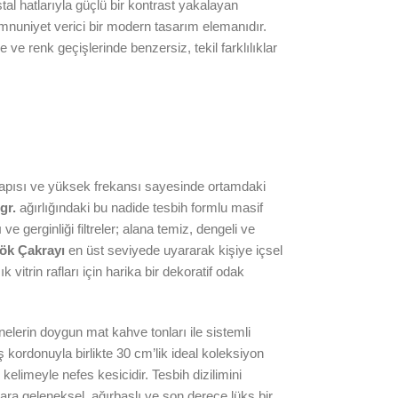
tal hatlarıyla güçlü bir kontrast yakalayan
emnuniyet verici bir modern tasarım elemanıdır.
e renk geçişlerinde benzersiz, tekil farklılıklar
al yapısı ve yüksek frekansı sayesinde ortamdaki
gr.
ağırlığındaki bu nadide tesbih formlu masif
 gerginliği filtreler; alana temiz, dengeli ve
Kök Çakrayı
en üst seviyede uyararak kişiye içsel
vitrin rafları için harika bir dekoratif odak
nelerin doygun mat kahve tonları ile sistemli
kordonuyla birlikte 30 cm’lik ideal koleksiyon
elimeyle nefes kesicidir. Tesbih dizilimini
ara geleneksel, ağırbaşlı ve son derece lüks bir