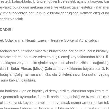
estetik katmaktadır. Ürünü en güvenli ve estetik açısıyla taşıyan, kris
k başyapıt, bulunduğu mekana prestij ve yüksek galeri estetiği katan m
si nedeniyle her ürünün iç kristal derinliğinde, katman çizgilerinde v
ridir ve tektir.
NDADIR!
 Odaklanma, Negatif Enerji Filtresi ve Görkemli Aura Kalkanı
ak taçlandırılan Kehribar minerali; bünyesinde barındırdığı narin krist
absorbe ederek nötralize eden en güçlü enerji kaynaklarından biridir.
5 
klayıcı ve yapıcı titreşimler sayesinde alandaki zihinsel dağınıklığı ve
 olan
3. Solar Plexus (Mide) Çakrasını
ve köklenme boyutu olan
1. 
ışlar. Çalışma masaları, lüks ofis üniteleri, salon konsolları veya şık 
 aura kalkanı oluşturur.
m harikası kılan en büyüleyici detay; dizilimi oluşturan arpa kesim ta
geometrik uyumudur. 1 cm’lik narin tane genişliği ve özenle örülmüş 
kolata kahvesi, koyu karamel, maun ve sıcak esmer amber tonları tek k
 tamamen kehribar işçilikli sistemli hitame bölümü, bu asil koyu tonl