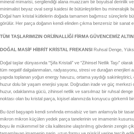
mineral mimarisi, sergilendiği alana muazzam bir boyutsal derinlik ve 
minimalist beyaz oval sergi kaidesi ile bütünleştirilen bu mineraloji
Doğal ham kristal kütlelerin doğada tamamen bağımsız süreçlerle büyüme
görülür. Her parça doğanın kendi elinden çıkma benzersiz bir sanat ese
TÜM TAŞLARIMIZIN ORİJİNALLİĞİ FİRMA GÜVENCEMİZ ALTI
DOĞAL MASİF HİBRİT KRİSTAL FREKANSI
Ruhsal Denge, Yüksek
Doğal taşlar dünyasında “Şifa Kristali” ve “Zihinsel Netlik Taşı” olar
tüm negatif dalgalanmaları, radyasyonu, stresi ve durağan enerjileri 
yapıda toplanan yoğun energy havuzu, ortama yaydığı sakinleştirici, oda
huzur dolu bir yaşam enerjisi yayar. Doğrudan irade ve güç merkezi
huzur, odaklanma gücü, zihinsel netlik ve sarsılmaz bir ruhsal denge bağ
noktası olan bu kristal parça, kişisel alanınızda koruyucu görkemli bir
Bu özel başyapıtı kendi sınıfında emsalsiz ve tam anlamıyla bir tasarı
mikron mikron küçülen yedek parça tanelerinin ve imamenin kusursuz 
boyu ile mükemmel bir cila kalitesine ulaştırılmış gövdenin zengin çi
tamamlayan imamenin narin, uzun formu ve püskül yerine tercih edilen