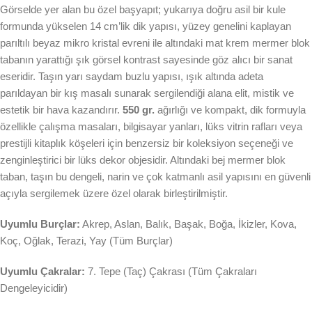
Görselde yer alan bu özel başyapıt; yukarıya doğru asil bir kule
formunda yükselen 14 cm’lik dik yapısı, yüzey genelini kaplayan
parıltılı beyaz mikro kristal evreni ile altındaki mat krem mermer blok
tabanın yarattığı şık görsel kontrast sayesinde göz alıcı bir sanat
eseridir. Taşın yarı saydam buzlu yapısı, ışık altında adeta
parıldayan bir kış masalı sunarak sergilendiği alana elit, mistik ve
estetik bir hava kazandırır.
550 gr.
ağırlığı ve kompakt, dik formuyla
özellikle çalışma masaları, bilgisayar yanları, lüks vitrin rafları veya
prestijli kitaplık köşeleri için benzersiz bir koleksiyon seçeneği ve
zenginleştirici bir lüks dekor objesidir. Altındaki bej mermer blok
taban, taşın bu dengeli, narin ve çok katmanlı asil yapısını en güvenli
açıyla sergilemek üzere özel olarak birleştirilmiştir.
Uyumlu Burçlar:
Akrep, Aslan, Balık, Başak, Boğa, İkizler, Kova,
Koç, Oğlak, Terazi, Yay (Tüm Burçlar)
Uyumlu Çakralar:
7. Tepe (Taç) Çakrası (Tüm Çakraları
Dengeleyicidir)