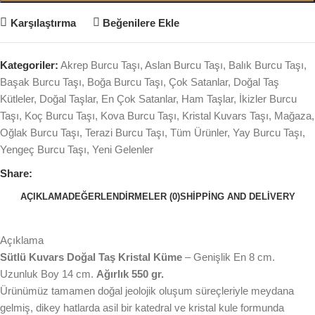
Karşılaştırma
Beğenilere Ekle
Kategoriler:
Akrep Burcu Taşı
,
Aslan Burcu Taşı
,
Balık Burcu Taşı
,
Başak Burcu Taşı
,
Boğa Burcu Taşı
,
Çok Satanlar
,
Doğal Taş
Kütleler
,
Doğal Taşlar
,
En Çok Satanlar
,
Ham Taşlar
,
İkizler Burcu
Taşı
,
Koç Burcu Taşı
,
Kova Burcu Taşı
,
Kristal Kuvars Taşı
,
Mağaza
,
Oğlak Burcu Taşı
,
Terazi Burcu Taşı
,
Tüm Ürünler
,
Yay Burcu Taşı
,
Yengeç Burcu Taşı
,
Yeni Gelenler
Share:
AÇIKLAMA
DEĞERLENDIRMELER (0)
SHIPPING AND DELIVERY
Açıklama
Sütlü Kuvars Doğal Taş Kristal Küme
– Genişlik En 8 cm.
Uzunluk Boy 14 cm.
Ağırlık 550 gr.
Ürünümüz tamamen doğal jeolojik oluşum süreçleriyle meydana
gelmiş, dikey hatlarda asil bir katedral ve kristal kule formunda