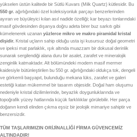
yükselen üstün kalitede bir Sütlü Kuvars (Milk Quartz) kütlesidir. Bu
550 gr.
ağırlığındaki özel koleksiyonluk parçayı benzerlerinden
ayıran ve büyüleyici kılan asıl nadide özelliği; kar beyazı tonlarındaki
masif gövdesinden dışarıya doğru adeta birer buz sarkıtı gibi
kümelenerek uzanan
yüzlerce mikro ve makro piramidal kristal
dişidir.
Kristal uçların sahip olduğu usta işi kusursuz doğal geometri
ve ipeksi mat parlaklık, ışık altında muazzam bir dokusal derinlik
sunarak sergilendiği alana duru bir asalet, zarafet ve mineralojik
zenginlik katmaktadır. Alt bölümündeki modern masif mermer
kaidesiyle bütünleştirilen bu 550 gr. ağırlığındaki oldukça tok, dengeli
ve görkemli başyapıt, bulunduğu mekana lüks, zarafet ve galeri
estetiği katan mükemmel bir tasarım objesidir. Doğal ham oluşumu
nedeniyle kristal dizilimlerinde, beyazlık doygunluklarında ve
topoğrafik yüzey hatlarında küçük farklılıklar görülebilir. Her parça
doğanın kendi elinden çıkma eşsiz bir jeolojik mimariye sahiptir ve
benzersizdir.
TÜM TAŞLARIMIZIN ORİJİNALLİĞİ FİRMA GÜVENCEMİZ
ALTINDADIR!