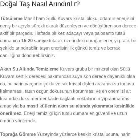
Doğal Taş Nasıl Arındırılır?
Tütsüleme
Masif ham Sütlü Kuvars kristal bloku, ortamın enerjisini
geniş bir açıyla sürekli olarak düzenleyen ve dönüştüren son derece
aktif bir parçadır. Haftada bir kez adaçayı veya palosanto tütsü
dumanına
15-20 saniye
tutarak üzerindeki durağan enerjiyi pratik bir
şekilde arındırabilir, taşın enerjisini ilk günkü temiz ve berrak
canlılığına döndürebilirsiniz.
Akan Su Altında Temizleme
Kuvars grubu bir mineral olan Sütlü
Kuvars sertlik derecesi bakımından suya son derece dayanıklı olsa
da, bu narin parçanın çoklu ve sık kristal dişleri arasında su tortusu
kalmaması, taşın özgün dokusunun korunması ve en önemlisi alt
kısımdaki lüks mermer kaide bağlantı noktalarının yıpranmaması
amacıyla
bu masif kütlenin akan su altında yıkanması kesinlikle
önerilmez.
Enerji temizliği için tütsü dumanı en güvenli ve uzun
ömürlü yöntemdir.
Toprağa Gömme
Yüzeyinde yüzlerce keskin kristal ucuna, narin