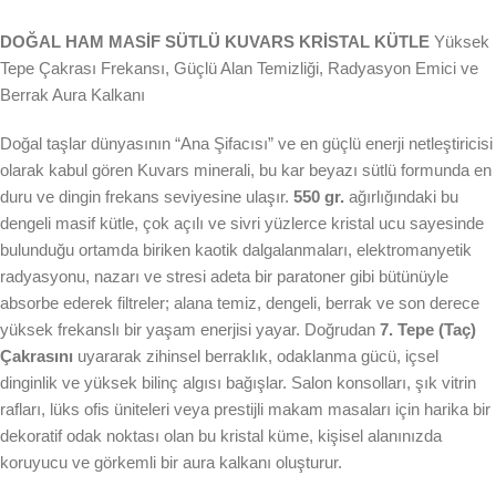
DOĞAL HAM MASİF SÜTLÜ KUVARS KRİSTAL KÜTLE
Yüksek
Tepe Çakrası Frekansı, Güçlü Alan Temizliği, Radyasyon Emici ve
Berrak Aura Kalkanı
Doğal taşlar dünyasının “Ana Şifacısı” ve en güçlü enerji netleştiricisi
olarak kabul gören Kuvars minerali, bu kar beyazı sütlü formunda en
duru ve dingin frekans seviyesine ulaşır.
550 gr.
ağırlığındaki bu
dengeli masif kütle, çok açılı ve sivri yüzlerce kristal ucu sayesinde
bulunduğu ortamda biriken kaotik dalgalanmaları, elektromanyetik
radyasyonu, nazarı ve stresi adeta bir paratoner gibi bütünüyle
absorbe ederek filtreler; alana temiz, dengeli, berrak ve son derece
yüksek frekanslı bir yaşam enerjisi yayar. Doğrudan
7. Tepe (Taç)
Çakrasını
uyararak zihinsel berraklık, odaklanma gücü, içsel
dinginlik ve yüksek bilinç algısı bağışlar. Salon konsolları, şık vitrin
rafları, lüks ofis üniteleri veya prestijli makam masaları için harika bir
dekoratif odak noktası olan bu kristal küme, kişisel alanınızda
koruyucu ve görkemli bir aura kalkanı oluşturur.