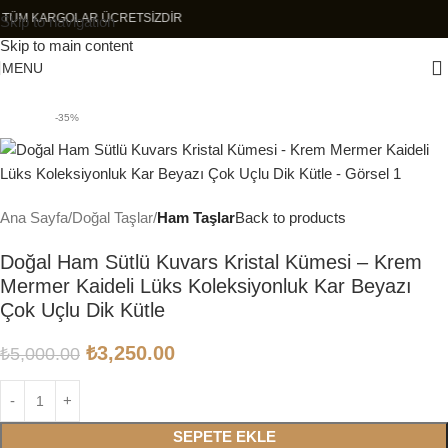
TÜM KARGOLAR ÜCRETSİZDİR
Skip to navigation
Skip to main content
MENU
-35%
Ana Sayfa
Doğal Taşlar
Ham Taşlar
Back to products
Doğal Ham Sütlü Kuvars Kristal Kümesi – Krem
Mermer Kaideli Lüks Koleksiyonluk Kar Beyazı
Çok Uçlu Dik Kütle
₺
3,250.00
₺
5,000.00
SEPETE EKLE