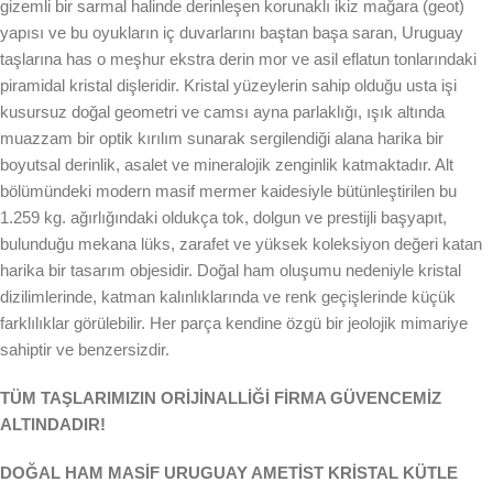
gizemli bir sarmal halinde derinleşen korunaklı ikiz mağara (geot)
yapısı ve bu oyukların iç duvarlarını baştan başa saran, Uruguay
taşlarına has o meşhur ekstra derin mor ve asil eflatun tonlarındaki
piramidal kristal dişleridir. Kristal yüzeylerin sahip olduğu usta işi
kusursuz doğal geometri ve camsı ayna parlaklığı, ışık altında
muazzam bir optik kırılım sunarak sergilendiği alana harika bir
boyutsal derinlik, asalet ve mineralojik zenginlik katmaktadır. Alt
bölümündeki modern masif mermer kaidesiyle bütünleştirilen bu
1.259 kg. ağırlığındaki oldukça tok, dolgun ve prestijli başyapıt,
bulunduğu mekana lüks, zarafet ve yüksek koleksiyon değeri katan
harika bir tasarım objesidir. Doğal ham oluşumu nedeniyle kristal
dizilimlerinde, katman kalınlıklarında ve renk geçişlerinde küçük
farklılıklar görülebilir. Her parça kendine özgü bir jeolojik mimariye
sahiptir ve benzersizdir.
TÜM TAŞLARIMIZIN ORİJİNALLİĞİ FİRMA GÜVENCEMİZ
ALTINDADIR!
DOĞAL HAM MASİF URUGUAY AMETİST KRİSTAL KÜTLE