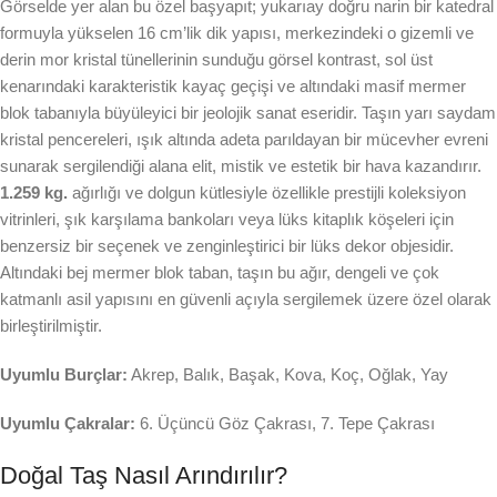
Görselde yer alan bu özel başyapıt; yukarıay doğru narin bir katedral
formuyla yükselen 16 cm’lik dik yapısı, merkezindeki o gizemli ve
derin mor kristal tünellerinin sunduğu görsel kontrast, sol üst
kenarındaki karakteristik kayaç geçişi ve altındaki masif mermer
blok tabanıyla büyüleyici bir jeolojik sanat eseridir. Taşın yarı saydam
kristal pencereleri, ışık altında adeta parıldayan bir mücevher evreni
sunarak sergilendiği alana elit, mistik ve estetik bir hava kazandırır.
1.259 kg.
ağırlığı ve dolgun kütlesiyle özellikle prestijli koleksiyon
vitrinleri, şık karşılama bankoları veya lüks kitaplık köşeleri için
benzersiz bir seçenek ve zenginleştirici bir lüks dekor objesidir.
Altındaki bej mermer blok taban, taşın bu ağır, dengeli ve çok
katmanlı asil yapısını en güvenli açıyla sergilemek üzere özel olarak
birleştirilmiştir.
Uyumlu Burçlar:
Akrep, Balık, Başak, Kova, Koç, Oğlak, Yay
Uyumlu Çakralar:
6. Üçüncü Göz Çakrası, 7. Tepe Çakrası
Doğal Taş Nasıl Arındırılır?