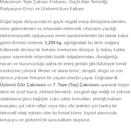
Maksimum Tepe Çakrası Frekansı, Güçlü Alan Temizliği,
Radyasyon Emici ve Görkemli Aura Kalkanı
Doğal taşlar dünyasında en güçlü negatif enerji dönüştürücülerden,
stres gidericilerden ve ortamdaki elektronik cihazların yaydığı
elektromanyetik radyasyonu emen paratonerlerden biri olarak kabul
gören Ametist minerali,
1.259 kg.
ağırlığındaki bu derin mağara
kütlesinde devasa bir frekans merkezine dönüşür. İç bükey kubbe
yapısı sayesinde ortamdaki kaotik dalgalanmaları, durağanlığı,
nazarı ve huzursuzluğu adeta bir enerji girdabı gibi bütünüyle kendi
merkezine çekerek filtreler ve alana temiz, dengeli, dingin ve son
derece yüksek frekanslı bir yaşam enerjisi yayar. Doğrudan
6.
Üçüncü Göz Çakrasını
ve
7. Tepe (Taç) Çakrasını
uyararak kişiye
derin bir içsel huzur, zihinsel berraklık, sezgisel algı netliği ve yüksek
odaklanma gücü bağışlar. Lüks salon konsolları, prestijli makam
masaları, şık vitrin rafları veya lüks ofis üniteleri için harika bir
dekoratif odak noktası olan bu kristal küme, kişisel alanınızda
koruyucu ve görkemli bir aura kalkanı oluşturur.