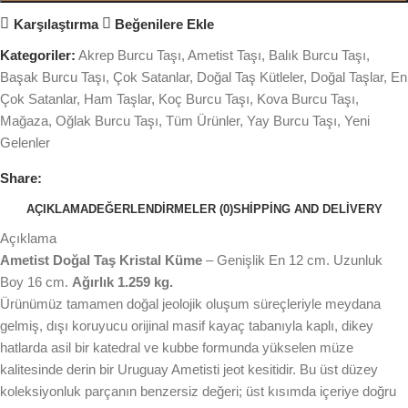
Karşılaştırma
Beğenilere Ekle
Kategoriler:
Akrep Burcu Taşı
,
Ametist Taşı
,
Balık Burcu Taşı
,
Başak Burcu Taşı
,
Çok Satanlar
,
Doğal Taş Kütleler
,
Doğal Taşlar
,
En
Çok Satanlar
,
Ham Taşlar
,
Koç Burcu Taşı
,
Kova Burcu Taşı
,
Mağaza
,
Oğlak Burcu Taşı
,
Tüm Ürünler
,
Yay Burcu Taşı
,
Yeni
Gelenler
Share:
AÇIKLAMA
DEĞERLENDIRMELER (0)
SHIPPING AND DELIVERY
Açıklama
Ametist Doğal Taş Kristal Küme
– Genişlik En 12 cm. Uzunluk
Boy 16 cm.
Ağırlık 1.259 kg.
Ürünümüz tamamen doğal jeolojik oluşum süreçleriyle meydana
gelmiş, dışı koruyucu orijinal masif kayaç tabanıyla kaplı, dikey
hatlarda asil bir katedral ve kubbe formunda yükselen müze
kalitesinde derin bir Uruguay Ametisti jeot kesitidir. Bu üst düzey
koleksiyonluk parçanın benzersiz değeri; üst kısımda içeriye doğru