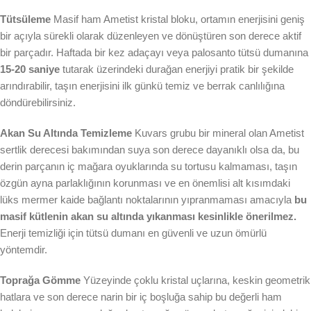
Tütsüleme
Masif ham Ametist kristal bloku, ortamın enerjisini geniş
bir açıyla sürekli olarak düzenleyen ve dönüştüren son derece aktif
bir parçadır. Haftada bir kez adaçayı veya palosanto tütsü dumanına
15-20 saniye
tutarak üzerindeki durağan enerjiyi pratik bir şekilde
arındırabilir, taşın enerjisini ilk günkü temiz ve berrak canlılığına
döndürebilirsiniz.
Akan Su Altında Temizleme
Kuvars grubu bir mineral olan Ametist
sertlik derecesi bakımından suya son derece dayanıklı olsa da, bu
derin parçanın iç mağara oyuklarında su tortusu kalmaması, taşın
özgün ayna parlaklığının korunması ve en önemlisi alt kısımdaki
lüks mermer kaide bağlantı noktalarının yıpranmaması amacıyla
bu
masif kütlenin akan su altında yıkanması kesinlikle önerilmez.
Enerji temizliği için tütsü dumanı en güvenli ve uzun ömürlü
yöntemdir.
Toprağa Gömme
Yüzeyinde çoklu kristal uçlarına, keskin geometrik
hatlara ve son derece narin bir iç boşluğa sahip bu değerli ham