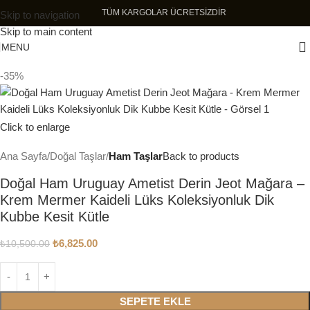
TÜM KARGOLAR ÜCRETSİZDİR
Skip to navigation
Skip to main content
MENU
-35%
Click to enlarge
Ana Sayfa
Doğal Taşlar
Ham Taşlar
Back to products
Doğal Ham Uruguay Ametist Derin Jeot Mağara –
Krem Mermer Kaideli Lüks Koleksiyonluk Dik
Kubbe Kesit Kütle
₺
6,825.00
₺
10,500.00
SEPETE EKLE