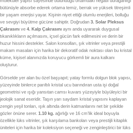
moleküler yapısı sayesinde bulunduğu ortamdaki negatif durağanlığı
bütünüyle absorbe ederek ortama temiz, berrak ve yüksek titreşimli
bir yaşam enerjisi yayar. Kişinin niyet ettiği olumlu enerjileri, bolluğu
ve sevgiyi büyütme gücüne sahiptir. Doğrudan
3. Solar Pleksus
Çakrasını
ve
4. Kalp Çakrasını
aynı anda uyararak duygusal
tıkanıklıkların açılmasını, içsel gücün fark edilmesini ve derin bir
huzur hissini destekler. Salon konsolları, şık vitrinler veya prestijli
makam masaları için harika bir dekoratif odak noktası olan bu kristal
küme, kişisel alanınızda koruyucu görkemli bir aura kalkanı
oluşturur.
Görselde yer alan bu özel başyapıt; yatay formlu dolgun blok yapısı,
yüzeyinde binlerce parıltılı kristal ucu barındıran usta işi doğal
geometrisi ve ışığı yansıtan camsı kuvars yüzeyiyle büyüleyici bir
jeolojik sanat eseridir. Taşın yarı saydam kristal yapısını kaplayan
zengin yeşil tonları, ışık altında derin katmanlarını net bir şekilde
gözler önüne serer.
1.10 kg.
ağırlığı ve 16 cm’lik ideal boyuyla
özellikle lüks vitrinler, şık karşılama bankoları veya prestijli kitaplık
üniteleri için harika bir koleksiyon seçeneği ve zenginleştirici bir lüks