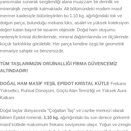
yansımalar sunarak sergilendiği alana muazzam bir derinlik ve
mineralojik zenginlik katmaktadır. Alt bölümündeki modern masif
mermer kaidesiyle bütünleştirilen bu 1.10 kg. ağırlığındaki tok ve
dolgun parça, bulunduğu mekana lüks, asalet ve yüksek koleksiyon
değeri katan başrol bir tasarım objesidir. Doğal ham oluşumu
nedeniyle kristal dizilimlerinde, mineral dağılımlarında ve ölçülerinde
küçük farklılıklar görülebilir. Her parça kendine özgü bir geometrik
mimariye sahiptir ve benzersizdir.
TÜM TAŞLARIMIZIN ORİJİNALLİĞİ FİRMA GÜVENCEMİZ
ALTINDADIR!
DOĞAL HAM MASİF YEŞİL EPİDOT KRİSTAL KÜTLE
Frekans
Yükseltici, Ruhsal Dönüşüm, Güçlü Alan Temizliği ve Yüksek Aura
Kalkanı
Doğal taşlar dünyasında “Çoğaltan Taş” ve cazibe merkezi olarak
bilinen Epidot minerali,
1.10 kg.
ağırlığındaki bu son derece görkemli
masif kütlede maksimum frekans seviyesine ulaşır. Yoğun ve zengin