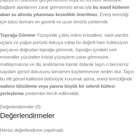
bağlantı alanlarının zarar görmemesi amacıyla
bu masif kütlenin
akan su altında yıkanması kesinlikle önerilmez.
Enerji temizliği
için tütsü dumanı en güvenli ve uzun ömürlü yöntemdir.
Toprağa Gömme
Yüzeyinde çoklu mikro kristallere, narin parıltılı
uçlara ve yoğun pürüzlü dokuya sahip bu değerli ham koleksiyon
parçasını doğrudan toprağa gömmek, toprağın içindeki sert
mineraller yüzünden kristal yüzeylerin zarar görmesine,
matlaşmasına ve diş aralıklarına toprak dolarak taşın o benzersiz
saydam görsel dokusunu tamamen kaybetmesine neden olur. Taşın
bu elit görsel kalitesini bütünüyle korumak adına, enerji temizliğinde
sadece tütsüleme veya yanına büyük bir selenit kütlesi
yerleştirme
yöntemleri tercih edilmelidir.
Değerlendirmeler (0)
Değerlendirmeler
Henüz değerlendirme yapılmadı.