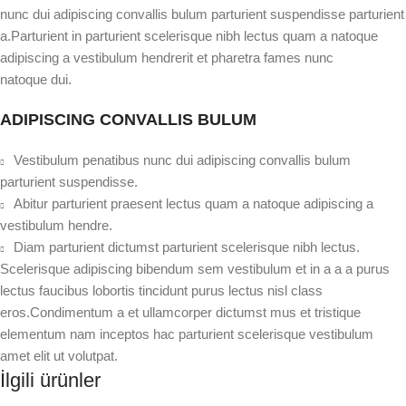
nunc dui adipiscing convallis bulum parturient suspendisse parturient
a.Parturient in parturient scelerisque nibh lectus quam a natoque
adipiscing a vestibulum hendrerit et pharetra fames nunc
natoque dui.
ADIPISCING CONVALLIS BULUM
Vestibulum penatibus nunc dui adipiscing convallis bulum
parturient suspendisse.
Abitur parturient praesent lectus quam a natoque adipiscing a
vestibulum hendre.
Diam parturient dictumst parturient scelerisque nibh lectus.
Scelerisque adipiscing bibendum sem vestibulum et in a a a purus
lectus faucibus lobortis tincidunt purus lectus nisl class
eros.Condimentum a et ullamcorper dictumst mus et tristique
elementum nam inceptos hac parturient scelerisque vestibulum
amet elit ut volutpat.
İlgili ürünler