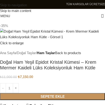
TÜM KARGOLAR ÜCR
Skip to navigation
Skip to main content
MENU
-35%
Click to enlarge
Ana Sayfa
Doğal Taşlar
Ham Taşlar
Back to products
Doğal Ham Yeşil Epidot Kristal Kümesi – Krem
Mermer Kaideli Lüks Koleksiyonluk Ham Kütle
₺
7,150.00
₺
11,000.00
SEPETE EKLE