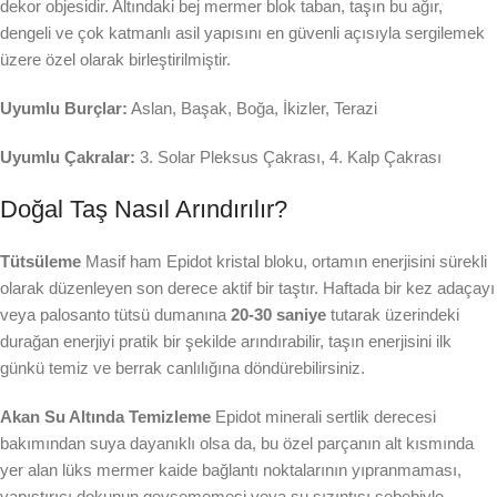
dekor objesidir. Altındaki bej mermer blok taban, taşın bu ağır,
dengeli ve çok katmanlı asil yapısını en güvenli açısıyla sergilemek
üzere özel olarak birleştirilmiştir.
Uyumlu Burçlar:
Aslan, Başak, Boğa, İkizler, Terazi
Uyumlu Çakralar:
3. Solar Pleksus Çakrası, 4. Kalp Çakrası
Doğal Taş Nasıl Arındırılır?
Tütsüleme
Masif ham Epidot kristal bloku, ortamın enerjisini sürekli
olarak düzenleyen son derece aktif bir taştır. Haftada bir kez adaçayı
veya palosanto tütsü dumanına
20-30 saniye
tutarak üzerindeki
durağan enerjiyi pratik bir şekilde arındırabilir, taşın enerjisini ilk
günkü temiz ve berrak canlılığına döndürebilirsiniz.
Akan Su Altında Temizleme
Epidot minerali sertlik derecesi
bakımından suya dayanıklı olsa da, bu özel parçanın alt kısmında
yer alan lüks mermer kaide bağlantı noktalarının yıpranmaması,
yapıştırıcı dokunun gevşememesi veya su sızıntısı sebebiyle