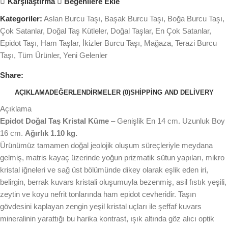
Karşılaştırma
Beğenilere Ekle
Kategoriler:
Aslan Burcu Taşı
,
Başak Burcu Taşı
,
Boğa Burcu Taşı
,
Çok Satanlar
,
Doğal Taş Kütleler
,
Doğal Taşlar
,
En Çok Satanlar
,
Epidot Taşı
,
Ham Taşlar
,
İkizler Burcu Taşı
,
Mağaza
,
Terazi Burcu
Taşı
,
Tüm Ürünler
,
Yeni Gelenler
Share:
AÇIKLAMA
DEĞERLENDIRMELER (0)
SHIPPING AND DELIVERY
Açıklama
Epidot Doğal Taş Kristal Küme
– Genişlik En 14 cm. Uzunluk Boy
16 cm.
Ağırlık 1.10 kg.
Ürünümüz tamamen doğal jeolojik oluşum süreçleriyle meydana
gelmiş, matris kayaç üzerinde yoğun prizmatik sütun yapıları, mikro
kristal iğneleri ve sağ üst bölümünde dikey olarak eşlik eden iri,
belirgin, berrak kuvars kristali oluşumuyla bezenmiş, asil fıstık yeşili,
zeytin ve koyu nefrit tonlarında ham epidot cevheridir. Taşın
gövdesini kaplayan zengin yeşil kristal uçları ile şeffaf kuvars
mineralinin yarattığı bu harika kontrast, ışık altında göz alıcı optik