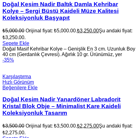
Doğal Kesim Nadir Baltık Damla Kehribar
Kolye – Sergi Büstü Kaideli Müze Kalitesi
Koleksiyonluk Başyapıt
₺
5,000.00
Orijinal fiyat: ₺5,000.00.
₺
3,250.00
Şu andaki fiyat:
₺3,250.00.
Sepete Ekle
Doğal Masif Kehribar Kolye – Genişlik En 3 cm. Uzunluk Boy
40 cm (Gerdanlık Çevresi). Ağırlık 10 gr. Ürünümüz, yer
-35%
Karşılaştırma
Hızlı Görünüm
Beğenilere Ekle
Doğal Kesim Nadir Yanardöner Labradorit
Kristal Blok Obje – Minimalist Kare Kaideli
Koleksiyonluk Tasarım
₺
3,500.00
Orijinal fiyat: ₺3,500.00.
₺
2,275.00
Şu andaki fiyat:
₺2,275.00.