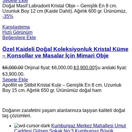
Sepete Ekle
Doğal Masif Labradorit Kristal Obje – Genişlik En 8 cm.
Uzunluk Boy 12 cm (Kaide Dahil). Ağırlık 600 gr. Ürünümüz,
-35%
Karşılaştırma
Hızlı Görünüm
Beğenilere Ekle
Özel Kaideli Doğal Koleksiyonluk Kristal Küme
– Konsollar ve Masalar İçin Mimari Obje
₺
6,000.00
Orijinal fiyat: ₺6,000.00.
₺
3,900.00
Şu andaki fiyat:
₺3,900.00.
Sepete Ekle
Apofilit ve Stilbit Kristal Kule – Genişlik En 8 cm. Uzunluk
Boy 15 cm. Ağırlık 650 gr. Ürünümüz doğal ham
Doğanın zarafetini yaşam alanlarınıza taşıyan kaliteli doğal
taş çözümleri.
Kumburgaz Merkez Mahallesi Umut
Caddesi Gülşen Sokak No:3 Kumburgaz Büyük