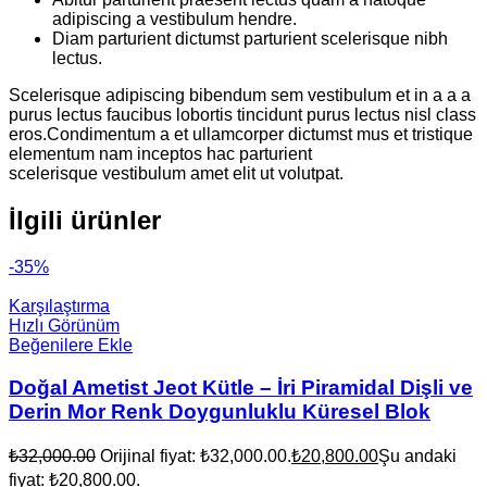
adipiscing a vestibulum hendre.
Diam parturient dictumst parturient scelerisque nibh
lectus.
Scelerisque adipiscing bibendum sem vestibulum et in a a a
purus lectus faucibus lobortis tincidunt purus lectus nisl class
eros.Condimentum a et ullamcorper dictumst mus et tristique
elementum nam inceptos hac parturient
scelerisque vestibulum amet elit ut volutpat.
İlgili ürünler
-35%
Karşılaştırma
Hızlı Görünüm
Beğenilere Ekle
Doğal Ametist Jeot Kütle – İri Piramidal Dişli ve
Derin Mor Renk Doygunluklu Küresel Blok
₺
32,000.00
Orijinal fiyat: ₺32,000.00.
₺
20,800.00
Şu andaki
fiyat: ₺20,800.00.