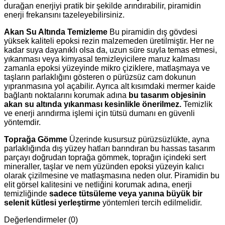
durağan enerjiyi pratik bir şekilde arındırabilir, piramidin
enerji frekansını tazeleyebilirsiniz.
Akan Su Altında Temizleme
Bu piramidin dış gövdesi
yüksek kaliteli epoksi rezin malzemeden üretilmiştir. Her ne
kadar suya dayanıklı olsa da, uzun süre suyla temas etmesi,
yıkanması veya kimyasal temizleyicilere maruz kalması
zamanla epoksi yüzeyinde mikro çiziklere, matlaşmaya ve
taşların parlaklığını gösteren o pürüzsüz cam dokunun
yıpranmasına yol açabilir. Ayrıca alt kısımdaki mermer kaide
bağlantı noktalarını korumak adına
bu tasarım objesinin
akan su altında yıkanması kesinlikle önerilmez.
Temizlik
ve enerji arındırma işlemi için tütsü dumanı en güvenli
yöntemdir.
Toprağa Gömme
Üzerinde kusursuz pürüzsüzlükte, ayna
parlaklığında dış yüzey hatları barındıran bu hassas tasarım
parçayı doğrudan toprağa gömmek, toprağın içindeki sert
mineraller, taşlar ve nem yüzünden epoksi yüzeyin kalıcı
olarak çizilmesine ve matlaşmasına neden olur. Piramidin bu
elit görsel kalitesini ve netliğini korumak adına, enerji
temizliğinde
sadece tütsüleme veya yanına büyük bir
selenit kütlesi yerleştirme
yöntemleri tercih edilmelidir.
Değerlendirmeler (0)