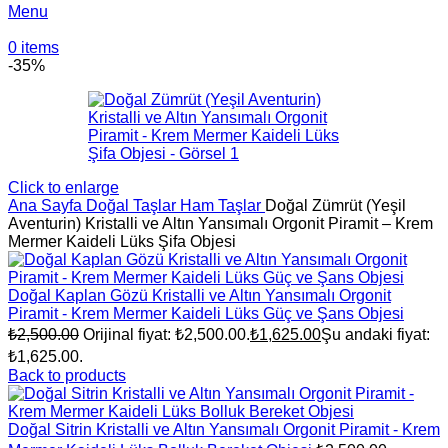
Menu
0
items
-35%
Click to enlarge
Ana Sayfa
Doğal Taşlar
Ham Taşlar
Doğal Zümrüt (Yeşil
Aventurin) Kristalli ve Altın Yansımalı Orgonit Piramit – Krem
Mermer Kaideli Lüks Şifa Objesi
Doğal Kaplan Gözü Kristalli ve Altın Yansımalı Orgonit
Piramit - Krem Mermer Kaideli Lüks Güç ve Şans Objesi
₺
2,500.00
Orijinal fiyat: ₺2,500.00.
₺
1,625.00
Şu andaki fiyat:
₺1,625.00.
Back to products
Doğal Sitrin Kristalli ve Altın Yansımalı Orgonit Piramit - Krem