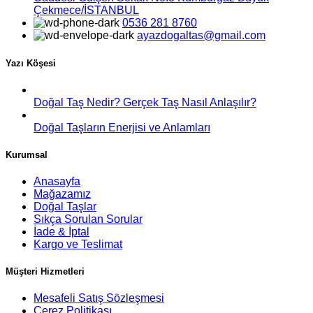
Çekmece/İSTANBUL
0536 281 8760
ayazdogaltas@gmail.com
Yazı Köşesi
Doğal Taş Nedir? Gerçek Taş Nasıl Anlaşılır?
Doğal Taşların Enerjisi ve Anlamları
Kurumsal
Anasayfa
Mağazamız
Doğal Taşlar
Sıkça Sorulan Sorular
İade & İptal
Kargo ve Teslimat
Müşteri Hizmetleri
Mesafeli Satış Sözleşmesi
Çerez Politikası