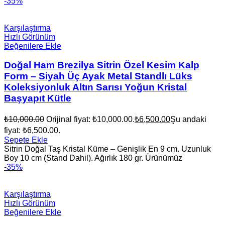
-35%
Karşılaştırma
Hızlı Görünüm
Beğenilere Ekle
Doğal Ham Brezilya Sitrin Özel Kesim Kalp
Form – Siyah Üç Ayak Metal Standlı Lüks
Koleksiyonluk Altın Sarısı Yoğun Kristal
Başyapıt Kütle
₺
10,000.00
Orijinal fiyat: ₺10,000.00.
₺
6,500.00
Şu andaki
fiyat: ₺6,500.00.
Sepete Ekle
Sitrin Doğal Taş Kristal Küme – Genişlik En 9 cm. Uzunluk
Boy 10 cm (Stand Dahil). Ağırlık 180 gr. Ürünümüz
-35%
Karşılaştırma
Hızlı Görünüm
Beğenilere Ekle