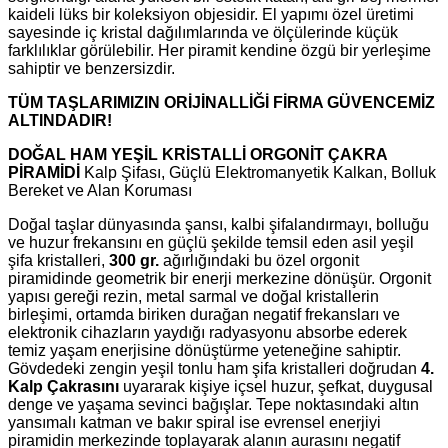
kaideli lüks bir koleksiyon objesidir. El yapımı özel üretimi
sayesinde iç kristal dağılımlarında ve ölçülerinde küçük
farklılıklar görülebilir. Her piramit kendine özgü bir yerleşime
sahiptir ve benzersizdir.
TÜM TAŞLARIMIZIN ORİJİNALLİĞİ FİRMA GÜVENCEMİZ
ALTINDADIR!
DOĞAL HAM YEŞİL KRİSTALLİ ORGONİT ÇAKRA
PİRAMİDİ
Kalp Şifası, Güçlü Elektromanyetik Kalkan, Bolluk
Bereket ve Alan Koruması
Doğal taşlar dünyasında şansı, kalbi şifalandırmayı, bolluğu
ve huzur frekansını en güçlü şekilde temsil eden asil yeşil
şifa kristalleri,
300 gr.
ağırlığındaki bu özel orgonit
piramidinde geometrik bir enerji merkezine dönüşür. Orgonit
yapısı gereği rezin, metal sarmal ve doğal kristallerin
birleşimi, ortamda biriken durağan negatif frekansları ve
elektronik cihazların yaydığı radyasyonu absorbe ederek
temiz yaşam enerjisine dönüştürme yeteneğine sahiptir.
Gövdedeki zengin yeşil tonlu ham şifa kristalleri doğrudan
4.
Kalp Çakrasını
uyararak kişiye içsel huzur, şefkat, duygusal
denge ve yaşama sevinci bağışlar. Tepe noktasındaki altın
yansımalı katman ve bakır spiral ise evrensel enerjiyi
piramidin merkezinde toplayarak alanın aurasını negatif