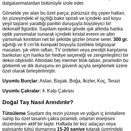
dalgalanmalardan bütünüyle izole eder.
Görselde yer alan bu özel parça; pürüzsüz dış çeper hatları,
ön yüzeyindeki el işçiliği bakır spirali ve içindeki asil koyu
yeşil taşların yarattığı parıltılı duruşuyla büyüleyici bir
dekoratif figürdür. Saydam epoksi gövde ışık altında harika
optik yansımalar sunarak içindeki kristal evreni ve altın
yansımalı kırıntıları net bir şekilde gözler önüne serer.
300 gr.
ağırlığı ve 8 cm’lik kompakt boyuyla özellikle bilgisayar
masaları, şık vitrin rafları, TV üniteleri veya prestijli karşılama
bankoları için harika bir hediye seçeneği ve zenginleştirici bir
dekor objesidir. Altındaki bej mermer blok taban, piramidin bu
görkemli ve dik duruşunu en güvenli açıyla sergilemek üzere
özel olarak birleştirilmiştir.
Uyumlu Burçlar:
Aslan, Başak, Boğa, İkizler, Koç, Terazi
Uyumlu Çakralar:
4. Kalp Çakrası
Doğal Taş Nasıl Arındırılır?
Tütsüleme
Saydam dış rezin yüzeye ve yoğun iç kristallere
sahip bu özel tasarım çakra piramidi, ortamın enerjisini
düzenleyen aktif bir taştır. Haftada bir kez adaçayı veya
palosanto tütsü dumanına
15-20 saniye
tutarak üzerindeki