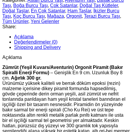
Kategoriler:
Aslan Burcu Taşı
,
Aventurin Taşı
,
Başak Burcu
Taşı
,
Boğa Burcu Taşı
,
Çok Satanlar
,
Doğal Taş Kütleler
,
Doğal Taşlar
,
En Çok Satanlar
,
Ham Taşlar
,
İkizler Burcu
Taşı
,
Koç Burcu Taşı
,
Mağaza
,
Orgonit
,
Terazi Burcu Taşı
,
Tüm Ürünler
,
Yeni Gelenler
Share:
Açıklama
Değerlendirmeler (0)
Shipping and Delivery
Açıklama
Zümrüt (Yeşil Kuvars/Aventurin) Orgonit Piramit (Bakır
Spiralli Enerji Formu)
– Genişlik En 9 cm. Uzunluk Boy 8
cm.
Ağırlık 300 gr.
Ürünümüz yüksek kaliteli ve berrak döküm epoksi (rezin)
malzeme içerisine dikey piramit formunda hapsedilmiş,
gövde çeperinde derin orman yeşili, asil zümrüt ve nefrit
tonlarında parıldayan ham yeşil kristal taneleri barındıran el
işçiliği özel bir tasarım nesnesidir. Piramidin ön yüzeyinde
bakır sarmal bir enerji spirali (Cho Ku Rei) ve üst tepe
noktasında altın renkli metalik parlak pırıltı katmanı ile usta
bir el işçiliği sarmal tel geometrisi yer almaktadır. Keskin
hatları, pürüzsüz dış yüzeyi ve 300 gramlık tok yapısıyla
sergilendiği alana yüksek bir estetik katan, altı gri-bej mermer