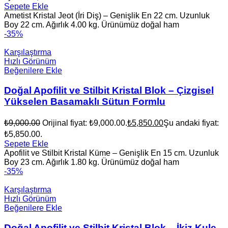
Sepete Ekle
Ametist Kristal Jeot (İri Diş) – Genişlik En 22 cm. Uzunluk
Boy 22 cm. Ağırlık 4.00 kg. Ürünümüz doğal ham
-35%
Karşılaştırma
Hızlı Görünüm
Beğenilere Ekle
Doğal Apofilit ve Stilbit Kristal Blok – Çizgisel
Yükselen Basamaklı Sütun Formlu
₺
9,000.00
Orijinal fiyat: ₺9,000.00.
₺
5,850.00
Şu andaki fiyat:
₺5,850.00.
Sepete Ekle
Apofilit ve Stilbit Kristal Küme – Genişlik En 15 cm. Uzunluk
Boy 23 cm. Ağırlık 1.80 kg. Ürünümüz doğal ham
-35%
Karşılaştırma
Hızlı Görünüm
Beğenilere Ekle
Doğal Apofilit ve Stilbit Kristal Blok – İkiz Kule