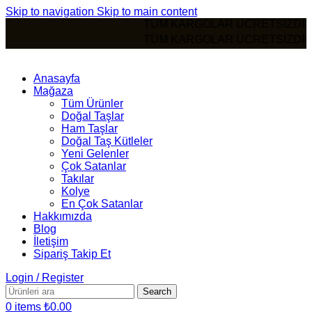
Skip to navigation
Skip to main content
TÜM KARGOLAR ÜCRETS
TÜM KARGOLAR ÜCRETS
Anasayfa
Mağaza
Tüm Ürünler
Doğal Taşlar
Ham Taşlar
Doğal Taş Kütleler
Yeni Gelenler
Çok Satanlar
Takılar
Kolye
En Çok Satanlar
Hakkımızda
Blog
İletişim
Sipariş Takip Et
Login / Register
Search
0
items
₺
0.00