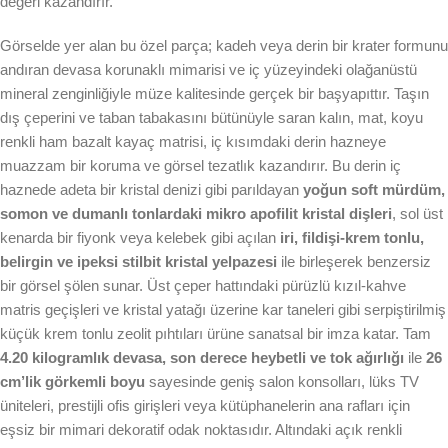
değeri kazandırır.
Görselde yer alan bu özel parça; kadeh veya derin bir krater formunu
andıran devasa korunaklı mimarisi ve iç yüzeyindeki olağanüstü
mineral zenginliğiyle müze kalitesinde gerçek bir başyapıttır. Taşın
dış çeperini ve taban tabakasını bütünüyle saran kalın, mat, koyu
renkli ham bazalt kayaç matrisi, iç kısımdaki derin hazneye
muazzam bir koruma ve görsel tezatlık kazandırır. Bu derin iç
haznede adeta bir kristal denizi gibi parıldayan
yoğun soft mürdüm,
somon ve dumanlı tonlardaki mikro apofilit kristal dişleri
, sol üst
kenarda bir fiyonk veya kelebek gibi açılan
iri, fildişi-krem tonlu,
belirgin ve ipeksi stilbit kristal yelpazesi
ile birleşerek benzersiz
bir görsel şölen sunar. Üst çeper hattındaki pürüzlü kızıl-kahve
matris geçişleri ve kristal yatağı üzerine kar taneleri gibi serpiştirilmiş
küçük krem tonlu zeolit pıhtıları ürüne sanatsal bir imza katar. Tam
4.20 kilogramlık devasa, son derece heybetli ve tok ağırlığı
ile
26
cm’lik görkemli boyu
sayesinde geniş salon konsolları, lüks TV
üniteleri, prestijli ofis girişleri veya kütüphanelerin ana rafları için
eşsiz bir mimari dekoratif odak noktasıdır. Altındaki açık renkli