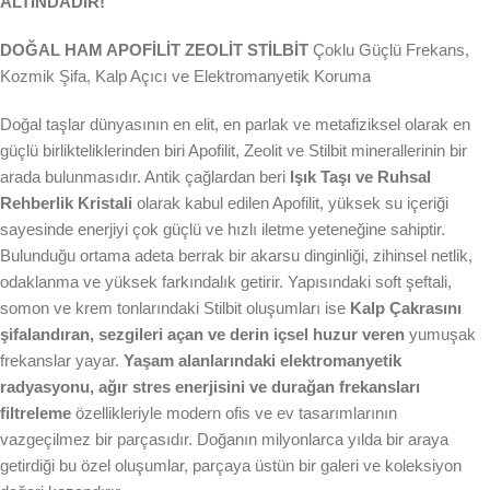
ALTINDADIR!
DOĞAL HAM APOFİLİT ZEOLİT STİLBİT
Çoklu Güçlü Frekans,
Kozmik Şifa, Kalp Açıcı ve Elektromanyetik Koruma
Doğal taşlar dünyasının en elit, en parlak ve metafiziksel olarak en
güçlü birlikteliklerinden biri Apofilit, Zeolit ve Stilbit minerallerinin bir
arada bulunmasıdır. Antik çağlardan beri
Işık Taşı ve Ruhsal
Rehberlik Kristali
olarak kabul edilen Apofilit, yüksek su içeriği
sayesinde enerjiyi çok güçlü ve hızlı iletme yeteneğine sahiptir.
Bulunduğu ortama adeta berrak bir akarsu dinginliği, zihinsel netlik,
odaklanma ve yüksek farkındalık getirir. Yapısındaki soft şeftali,
somon ve krem tonlarındaki Stilbit oluşumları ise
Kalp Çakrasını
şifalandıran, sezgileri açan ve derin içsel huzur veren
yumuşak
frekanslar yayar.
Yaşam alanlarındaki elektromanyetik
radyasyonu, ağır stres enerjisini ve durağan frekansları
filtreleme
özellikleriyle modern ofis ve ev tasarımlarının
vazgeçilmez bir parçasıdır. Doğanın milyonlarca yılda bir araya
getirdiği bu özel oluşumlar, parçaya üstün bir galeri ve koleksiyon