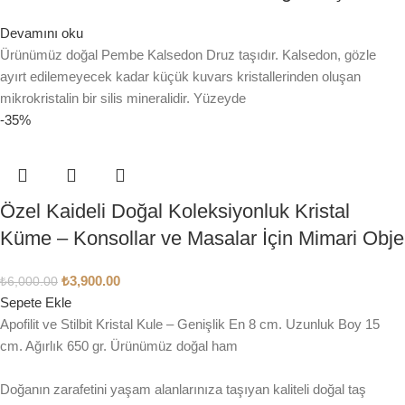
Devamını oku
Ürünümüz doğal Pembe Kalsedon Druz taşıdır. Kalsedon, gözle
ayırt edilemeyecek kadar küçük kuvars kristallerinden oluşan
mikrokristalin bir silis mineralidir. Yüzeyde
-35%
Özel Kaideli Doğal Koleksiyonluk Kristal
Küme – Konsollar ve Masalar İçin Mimari Obje
₺
3,900.00
₺
6,000.00
Sepete Ekle
Apofilit ve Stilbit Kristal Kule – Genişlik En 8 cm. Uzunluk Boy 15
cm. Ağırlık 650 gr. Ürünümüz doğal ham
Doğanın zarafetini yaşam alanlarınıza taşıyan kaliteli doğal taş