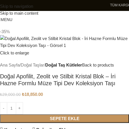
TÜM
Skip to navigation
Skip to main content
MENU
-35%
Click to enlarge
Ana Sayfa
Doğal Taşlar
Doğal Taş Kütleler
Back to products
Doğal Apofilit, Zeolit ve Stilbit Kristal Blok – İri
Hazne Formlu Müze Tipi Dev Koleksiyon Taşı
₺
18,850.00
₺
29,000.00
SEPETE EKLE