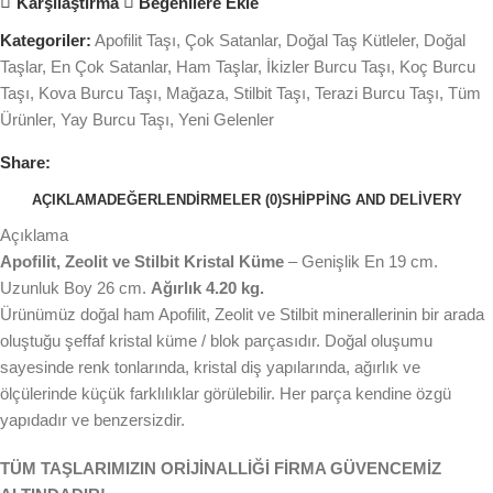
Karşılaştırma
Beğenilere Ekle
Kategoriler:
Apofilit Taşı
,
Çok Satanlar
,
Doğal Taş Kütleler
,
Doğal
Taşlar
,
En Çok Satanlar
,
Ham Taşlar
,
İkizler Burcu Taşı
,
Koç Burcu
Taşı
,
Kova Burcu Taşı
,
Mağaza
,
Stilbit Taşı
,
Terazi Burcu Taşı
,
Tüm
Ürünler
,
Yay Burcu Taşı
,
Yeni Gelenler
Share:
AÇIKLAMA
DEĞERLENDIRMELER (0)
SHIPPING AND DELIVERY
Açıklama
Apofilit, Zeolit ve Stilbit Kristal Küme
– Genişlik En 19 cm.
Uzunluk Boy 26 cm.
Ağırlık 4.20 kg.
Ürünümüz doğal ham Apofilit, Zeolit ve Stilbit minerallerinin bir arada
oluştuğu şeffaf kristal küme / blok parçasıdır. Doğal oluşumu
sayesinde renk tonlarında, kristal diş yapılarında, ağırlık ve
ölçülerinde küçük farklılıklar görülebilir. Her parça kendine özgü
yapıdadır ve benzersizdir.
TÜM TAŞLARIMIZIN ORİJİNALLİĞİ FİRMA GÜVENCEMİZ