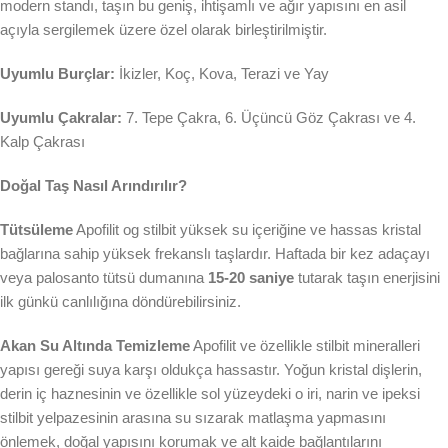
modern standı, taşın bu geniş, ihtişamlı ve ağır yapısını en asil
açıyla sergilemek üzere özel olarak birleştirilmiştir.
Uyumlu Burçlar:
İkizler, Koç, Kova, Terazi ve Yay
Uyumlu Çakralar:
7. Tepe Çakra, 6. Üçüncü Göz Çakrası ve 4.
Kalp Çakrası
Doğal Taş Nasıl Arındırılır?
Tütsüleme
Apofilit og stilbit yüksek su içeriğine ve hassas kristal
bağlarına sahip yüksek frekanslı taşlardır. Haftada bir kez adaçayı
veya palosanto tütsü dumanına
15-20 saniye
tutarak taşın enerjisini
ilk günkü canlılığına döndürebilirsiniz.
Akan Su Altında Temizleme
Apofilit ve özellikle stilbit mineralleri
yapısı gereği suya karşı oldukça hassastır. Yoğun kristal dişlerin,
derin iç haznesinin ve özellikle sol yüzeydeki o iri, narin ve ipeksi
stilbit yelpazesinin arasına su sızarak matlaşma yapmasını
önlemek, doğal yapısını korumak ve alt kaide bağlantılarını