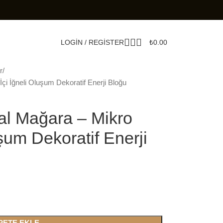
LOGIN / REGISTER
₺
0.00
r
çi İğneli Oluşum Dekoratif Enerji Bloğu
al Mağara – Mikro
uşum Dekoratif Enerji
PETE EKLE