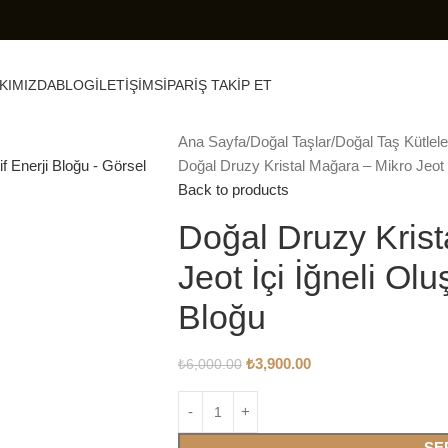
KIMIZDA
BLOG
İLETIŞIM
SIPARIŞ TAKIP ET
Ana Sayfa
Doğal Taşlar
Doğal Taş Kütlele
Doğal Druzy Kristal Mağara – Mikro Jeot İ
Back to products
Doğal Druzy Krist
Jeot İçi İğneli Ol
Bloğu
₺
3,900.00
₺
6,000.00
SE