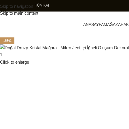
R
Skip to navigation
Skip to main content
ANASAYFA
MAĞAZA
HAK
-35%
Click to enlarge