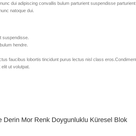
c dui adipiscing convallis bulum parturient suspendisse parturient a.
nunc natoque dui.
nt suspendisse.
tibulum hendre.
tus faucibus lobortis tincidunt purus lectus nisl class eros.Condimen
it ut volutpat.
i ve Derin Mor Renk Doygunluklu Küresel Blok