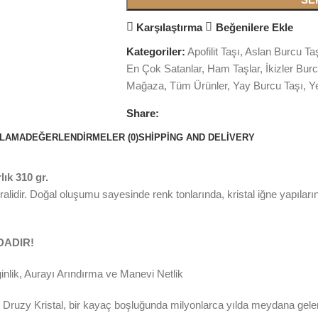
Karşılaştırma
Beğenilere Ekle
Kategoriler:
Apofilit Taşı
,
Aslan Burcu Ta
En Çok Satanlar
,
Ham Taşlar
,
İkizler Bur
Mağaza
,
Tüm Ürünler
,
Yay Burcu Taşı
,
Y
Share:
KLAMA
DEĞERLENDIRMELER (0)
SHIPPING AND DELIVERY
lık 310 gr.
r. Doğal oluşumu sayesinde renk tonlarında, kristal iğne yapılarında,
DADIR!
nlik, Aurayı Arındırma ve Manevi Netlik
 Druzy Kristal, bir kayaç boşluğunda milyonlarca yılda meydana gelen i