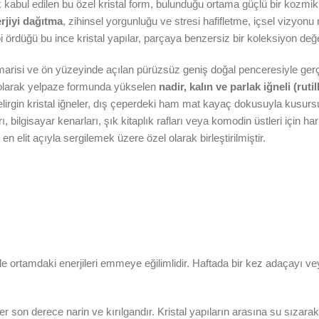
 kabul edilen bu özel kristal form, bulunduğu ortama güçlü bir kozmik 
rjiyi dağıtma
, zihinsel yorgunluğu ve stresi hafifletme, içsel vizyonu ne
bi ördüğü bu ince kristal yapılar, parçaya benzersiz bir koleksiyon de
risi ve ön yüzeyinde açılan pürüzsüz geniş doğal penceresiyle gerçek
olarak yelpaze formunda yükselen
nadir, kalın ve parlak iğneli (rutil
belirgin kristal iğneler, dış çeperdeki ham mat kayaç dokusuyla kusursu
ilgisayar kenarları, şık kitaplık rafları veya komodin üstleri için hari
 elit açıyla sergilemek üzere özel olarak birleştirilmiştir.
le ortamdaki enerjileri emmeye eğilimlidir. Haftada bir kez adaçayı 
er son derece narin ve kırılgandır. Kristal yapıların arasına su sıza