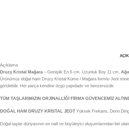
AÇI
Açıklama
Druzy Kristal Mağara
– Genişlik En 6 cm. Uzunluk Boy 11 cm.
Ağır
Ürünümüz doğal ham Druzy Kristal Küme / Mağara formlu Jeot mineralidi
görülebilir. Her parça kendine özgü yapıdadır ve benzersizdir.
TÜM TAŞLARIMIZIN ORJİNALLİĞİ FİRMA GÜVENCEMİZ ALTIN
DOĞAL HAM DRUZY KRİSTAL JEOT
Yüksek Frekans, Derin Dingi
Doğal taşlar dünyasının en naif ve büyüleyici oluşumlarından biri olan