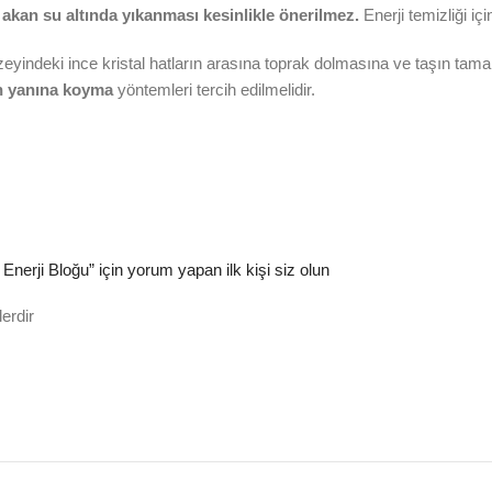
a
akan su altında yıkanması kesinlikle önerilmez.
Enerji temizliği içi
yindeki ince kristal hatların arasına toprak dolmasına ve taşın ta
ın yanına koyma
yöntemleri tercih edilmelidir.
nerji Bloğu” için yorum yapan ilk kişi siz olun
lerdir