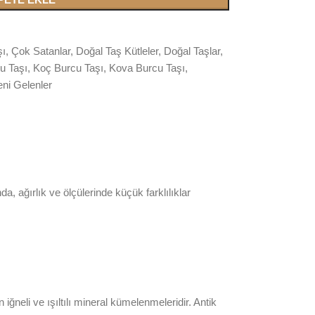
şı
,
Çok Satanlar
,
Doğal Taş Kütleler
,
Doğal Taşlar
,
cu Taşı
,
Koç Burcu Taşı
,
Kova Burcu Taşı
,
eni Gelenler
 ağırlık ve ölçülerinde küçük farklılıklar
ğneli ve ışıltılı mineral kümelenmeleridir. Antik