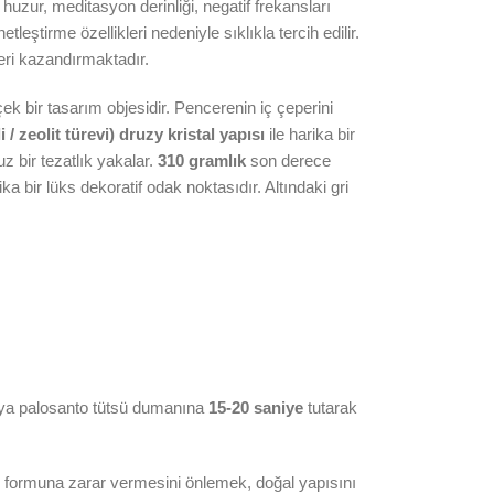
huzur, meditasyon derinliği, negatif frekansları
tleştirme özellikleri nedeniyle sıklıkla tercih edilir.
ğeri kazandırmaktadır.
 bir tasarım objesidir. Pencerenin iç çeperini
li / zeolit türevi) druzy kristal yapısı
ile harika bir
z bir tezatlık yakalar.
310 gramlık
son derece
ka bir lüks dekoratif odak noktasıdır. Altındaki gri
veya palosanto tütsü dumanına
15-20 saniye
tutarak
rak formuna zarar vermesini önlemek, doğal yapısını