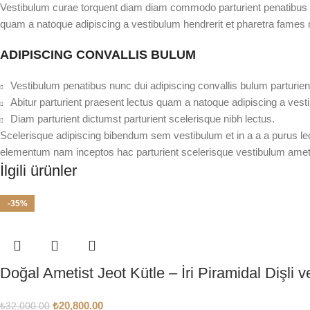
Vestibulum curae torquent diam diam commodo parturient penatibus nun
quam a natoque adipiscing a vestibulum hendrerit et pharetra fames 
ADIPISCING CONVALLIS BULUM
Vestibulum penatibus nunc dui adipiscing convallis bulum parturie
Abitur parturient praesent lectus quam a natoque adipiscing a ves
Diam parturient dictumst parturient scelerisque nibh lectus.
Scelerisque adipiscing bibendum sem vestibulum et in a a a purus lec
elementum nam inceptos hac parturient scelerisque vestibulum amet el
İlgili ürünler
-35%
Doğal Ametist Jeot Kütle – İri Piramidal Dişl
₺
20,800.00
₺
32,000.00