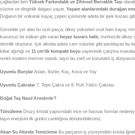
çağlardan beri
Yüksek Farkındalık ve Zihinsel Berraklık Taşı
olarak
süzme ve dinginlik dalgası yayar.
Yaşam alanlarındaki durağan ene
Doğanın bir volkanik kayaç çeperi içerisinde adeta bir ipek kozası gi
Görselde yer alan bu özel parça; dikey yükselen oval ham kayaç mima
kusursuz bir kalkan gibi saran
beyaz kuvars hattı
, merkezde dikey 
derinlik oluşturur. Işık altında adeta cam sütunlar gibi parıldayan bu 
kibar ağırlığı ve
11 cm’lik kompakt boyu
sayesinde çalışma masaları, b
renkli modern mermer standı, taşın bu zarif ve korunaklı iç dünyasını en
Uyumlu Burçlar
Aslan, İkizler, Koç, Kova ve Yay
Uyumlu Çakralar
7. Tepe Çakra ve 8. Ruh Yıldızı Çakrası
Doğal Taş Nasıl Arındırılır?
Tütsüleme
Druzy kristal yapısındaki ince ve hassas formlar nedeniy
taşın enerjisini ilk günkü canlılığına döndürebilirsiniz.
Akan Su Altında Temizleme
Bu parçanın iç yüzeyindeki kristal iğnel