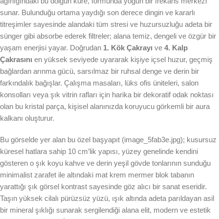
ağırlığındaki bu dolgun küre, formunda yoğun bir frekans merkezi
sunar. Bulunduğu ortama yaydığı son derece dingin ve kararlı
titreşimler sayesinde alandaki tüm stresi ve huzursuzluğu adeta bir
sünger gibi absorbe ederek filtreler; alana temiz, dengeli ve özgür bir
yaşam enerjisi yayar. Doğrudan
1. Kök Çakrayı
ve
4. Kalp
Çakrasını
en yüksek seviyede uyararak kişiye içsel huzur, geçmiş
bağlardan arınma gücü, sarsılmaz bir ruhsal denge ve derin bir
farkındalık bağışlar. Çalışma masaları, lüks ofis üniteleri, salon
konsolları veya şık vitrin rafları için harika bir dekoratif odak noktası
olan bu kristal parça, kişisel alanınızda koruyucu görkemli bir aura
kalkanı oluşturur.
Bu görselde yer alan bu özel başyapıt (image_5fab3e.jpg); kusursuz
küresel hatlara sahip 10 cm’lik yapısı, yüzey genelinde kendini
gösteren o şık koyu kahve ve derin yeşil gövde tonlarının sunduğu
minimalist zarafet ile altındaki mat krem mermer blok tabanın
yarattığı şık görsel kontrast sayesinde göz alıcı bir sanat eseridir.
Taşın yüksek cilalı pürüzsüz yüzü, ışık altında adeta parıldayan asil
bir mineral şıklığı sunarak sergilendiği alana elit, modern ve estetik