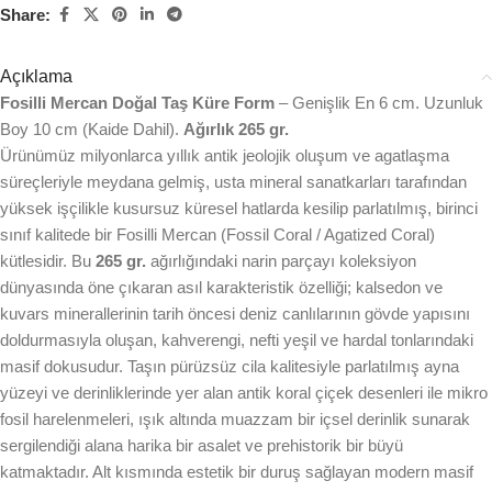
Share:
Açıklama
Fosilli Mercan Doğal Taş Küre Form
– Genişlik En 6 cm. Uzunluk
Boy 10 cm (Kaide Dahil).
Ağırlık 265 gr.
Ürünümüz milyonlarca yıllık antik jeolojik oluşum ve agatlaşma
süreçleriyle meydana gelmiş, usta mineral sanatkarları tarafından
yüksek işçilikle kusursuz küresel hatlarda kesilip parlatılmış, birinci
sınıf kalitede bir Fosilli Mercan (Fossil Coral / Agatized Coral)
kütlesidir. Bu
265 gr.
ağırlığındaki narin parçayı koleksiyon
dünyasında öne çıkaran asıl karakteristik özelliği; kalsedon ve
kuvars minerallerinin tarih öncesi deniz canlılarının gövde yapısını
doldurmasıyla oluşan, kahverengi, nefti yeşil ve hardal tonlarındaki
masif dokusudur. Taşın pürüzsüz cila kalitesiyle parlatılmış ayna
yüzeyi ve derinliklerinde yer alan antik koral çiçek desenleri ile mikro
fosil harelenmeleri, ışık altında muazzam bir içsel derinlik sunarak
sergilendiği alana harika bir asalet ve prehistorik bir büyü
katmaktadır. Alt kısmında estetik bir duruş sağlayan modern masif