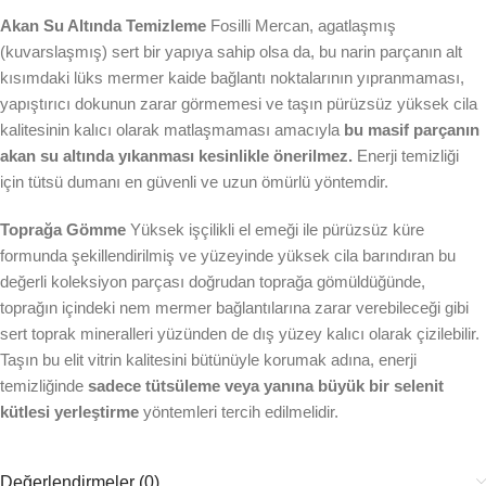
Akan Su Altında Temizleme
Fosilli Mercan, agatlaşmış
(kuvarslaşmış) sert bir yapıya sahip olsa da, bu narin parçanın alt
kısımdaki lüks mermer kaide bağlantı noktalarının yıpranmaması,
yapıştırıcı dokunun zarar görmemesi ve taşın pürüzsüz yüksek cila
kalitesinin kalıcı olarak matlaşmaması amacıyla
bu masif parçanın
akan su altında yıkanması kesinlikle önerilmez.
Enerji temizliği
için tütsü dumanı en güvenli ve uzun ömürlü yöntemdir.
Toprağa Gömme
Yüksek işçilikli el emeği ile pürüzsüz küre
formunda şekillendirilmiş ve yüzeyinde yüksek cila barındıran bu
değerli koleksiyon parçası doğrudan toprağa gömüldüğünde,
toprağın içindeki nem mermer bağlantılarına zarar verebileceği gibi
sert toprak mineralleri yüzünden de dış yüzey kalıcı olarak çizilebilir.
Taşın bu elit vitrin kalitesini bütünüyle korumak adına, enerji
temizliğinde
sadece tütsüleme veya yanına büyük bir selenit
kütlesi yerleştirme
yöntemleri tercih edilmelidir.
Değerlendirmeler (0)