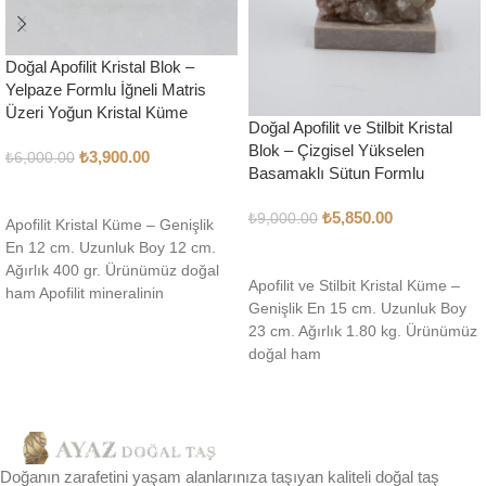
Doğal Apofilit Kristal Blok –
Yelpaze Formlu İğneli Matris
Üzeri Yoğun Kristal Küme
Doğal Apofilit ve Stilbit Kristal
Blok – Çizgisel Yükselen
₺
3,900.00
₺
6,000.00
Basamaklı Sütun Formlu
DEVAMINI OKU
₺
5,850.00
₺
9,000.00
Apofilit Kristal Küme – Genişlik
En 12 cm. Uzunluk Boy 12 cm.
SEPETE EKLE
Ağırlık 400 gr. Ürünümüz doğal
Apofilit ve Stilbit Kristal Küme –
ham Apofilit mineralinin
Genişlik En 15 cm. Uzunluk Boy
23 cm. Ağırlık 1.80 kg. Ürünümüz
doğal ham
Doğanın zarafetini yaşam alanlarınıza taşıyan kaliteli doğal taş