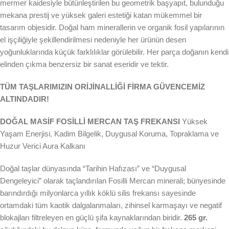
mermer kaidesiyle bütünleştirilen bu geometrik başyapıt, bulunduğu
mekana prestij ve yüksek galeri estetiği katan mükemmel bir
tasarım objesidir. Doğal ham minerallerin ve organik fosil yapılarının
el işçiliğiyle şekillendirilmesi nedeniyle her ürünün desen
yoğunluklarında küçük farklılıklar görülebilir. Her parça doğanın kendi
elinden çıkma benzersiz bir sanat eseridir ve tektir.
TÜM TAŞLARIMIZIN ORİJİNALLİĞİ FİRMA GÜVENCEMİZ
ALTINDADIR!
DOĞAL MASİF FOSİLLİ MERCAN TAŞ FREKANSI
Yüksek
Yaşam Enerjisi, Kadim Bilgelik, Duygusal Koruma, Topraklama ve
Huzur Verici Aura Kalkanı
Doğal taşlar dünyasında “Tarihin Hafızası” ve “Duygusal
Dengeleyici” olarak taçlandırılan Fosilli Mercan minerali; bünyesinde
barındırdığı milyonlarca yıllık köklü silis frekansı sayesinde
ortamdaki tüm kaotik dalgalanmaları, zihinsel karmaşayı ve negatif
blokajları filtreleyen en güçlü şifa kaynaklarından biridir.
265 gr.