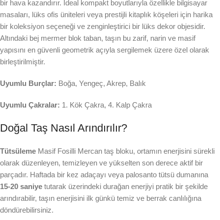
bir hava kazandırır. İdeal kompakt boyutlarıyla özellikle bilgisayar
masaları, lüks ofis üniteleri veya prestijli kitaplık köşeleri için harika
bir koleksiyon seçeneği ve zenginleştirici bir lüks dekor objesidir.
Altındaki bej mermer blok taban, taşın bu zarif, narin ve masif
yapısını en güvenli geometrik açıyla sergilemek üzere özel olarak
birleştirilmiştir.
Uyumlu Burçlar:
Boğa, Yengeç, Akrep, Balık
Uyumlu Çakralar:
1. Kök Çakra, 4. Kalp Çakra
Doğal Taş Nasıl Arındırılır?
Tütsüleme
Masif Fosilli Mercan taş bloku, ortamın enerjisini sürekli
olarak düzenleyen, temizleyen ve yükselten son derece aktif bir
parçadır. Haftada bir kez adaçayı veya palosanto tütsü dumanına
15-20 saniye
tutarak üzerindeki durağan enerjiyi pratik bir şekilde
arındırabilir, taşın enerjisini ilk günkü temiz ve berrak canlılığına
döndürebilirsiniz.