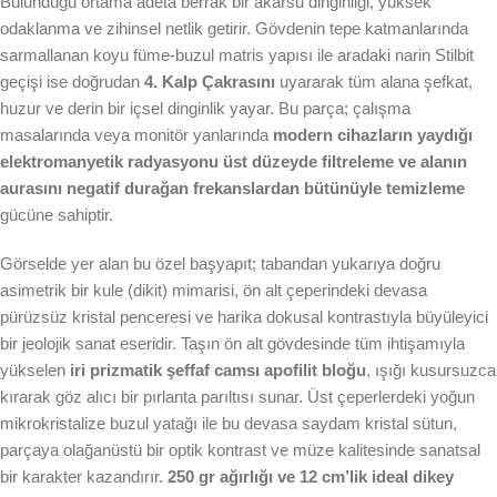
Bulunduğu ortama adeta berrak bir akarsu dinginliği, yüksek
odaklanma ve zihinsel netlik getirir. Gövdenin tepe katmanlarında
sarmallanan koyu füme-buzul matris yapısı ile aradaki narin Stilbit
geçişi ise doğrudan
4. Kalp Çakrasını
uyararak tüm alana şefkat,
huzur ve derin bir içsel dinginlik yayar. Bu parça; çalışma
masalarında veya monitör yanlarında
modern cihazların yaydığı
elektromanyetik radyasyonu üst düzeyde filtreleme ve alanın
aurasını negatif durağan frekanslardan bütünüyle temizleme
gücüne sahiptir.
Görselde yer alan bu özel başyapıt; tabandan yukarıya doğru
asimetrik bir kule (dikit) mimarisi, ön alt çeperindeki devasa
pürüzsüz kristal penceresi ve harika dokusal kontrastıyla büyüleyici
bir jeolojik sanat eseridir. Taşın ön alt gövdesinde tüm ihtişamıyla
yükselen
iri prizmatik şeffaf camsı apofilit bloğu
, ışığı kusursuzca
kırarak göz alıcı bir pırlanta parıltısı sunar. Üst çeperlerdeki yoğun
mikrokristalize buzul yatağı ile bu devasa saydam kristal sütun,
parçaya olağanüstü bir optik kontrast ve müze kalitesinde sanatsal
bir karakter kazandırır.
250 gr ağırlığı ve 12 cm’lik ideal dikey