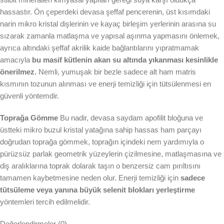
hassastır. Ön çeperdeki devasa şeffaf pencerenin, üst kısımdaki
narin mikro kristal dişlerinin ve kayaç birleşim yerlerinin arasına su
sızarak zamanla matlaşma ve yapısal aşınma yapmasını önlemek,
ayrıca altındaki şeffaf akrilik kaide bağlantılarını yıpratmamak
amacıyla
bu masif kütlenin akan su altında yıkanması kesinlikle
önerilmez.
Nemli, yumuşak bir bezle sadece alt ham matris
kısmının tozunun alınması ve enerji temizliği için tütsülenmesi en
güvenli yöntemdir.
Toprağa Gömme
Bu nadir, devasa saydam apofilit bloğuna ve
üstteki mikro buzul kristal yatağına sahip hassas ham parçayı
doğrudan toprağa gömmek, toprağın içindeki nem yardımıyla o
pürüzsüz parlak geometrik yüzeylerin çizilmesine, matlaşmasına ve
diş aralıklarına toprak dolarak taşın o benzersiz cam pırıltısını
tamamen kaybetmesine neden olur. Enerji temizliği için
sadece
tütsüleme veya yanına büyük selenit blokları yerleştirme
yöntemleri tercih edilmelidir.
Değerlendirmeler (0)