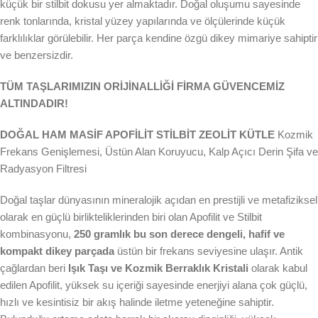
küçük bir stilbit dokusu yer almaktadır. Doğal oluşumu sayesinde
renk tonlarında, kristal yüzey yapılarında ve ölçülerinde küçük
farklılıklar görülebilir. Her parça kendine özgü dikey mimariye sahiptir
ve benzersizdir.
TÜM TAŞLARIMIZIN ORİJİNALLİĞİ FİRMA GÜVENCEMİZ
ALTINDADIR!
DOĞAL HAM MASİF APOFİLİT STİLBİT ZEOLİT KÜTLE
Kozmik
Frekans Genişlemesi, Üstün Alan Koruyucu, Kalp Açıcı Derin Şifa ve
Radyasyon Filtresi
Doğal taşlar dünyasının mineralojik açıdan en prestijli ve metafiziksel
olarak en güçlü birlikteliklerinden biri olan Apofilit ve Stilbit
kombinasyonu,
250 gramlık bu son derece dengeli, hafif ve
kompakt dikey parçada
üstün bir frekans seviyesine ulaşır. Antik
çağlardan beri
Işık Taşı ve Kozmik Berraklık Kristali
olarak kabul
edilen Apofilit, yüksek su içeriği sayesinde enerjiyi alana çok güçlü,
hızlı ve kesintisiz bir akış halinde iletme yeteneğine sahiptir.