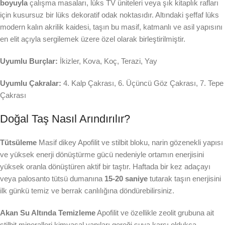
boyuyla
çalışma masaları, lüks TV üniteleri veya şık kitaplık rafları
için kusursuz bir lüks dekoratif odak noktasıdır. Altındaki şeffaf lüks
modern kalın akrilik kaidesi, taşın bu masif, katmanlı ve asil yapısını
en elit açıyla sergilemek üzere özel olarak birleştirilmiştir.
Uyumlu Burçlar:
İkizler, Kova, Koç, Terazi, Yay
Uyumlu Çakralar:
4. Kalp Çakrası, 6. Üçüncü Göz Çakrası, 7. Tepe
Çakrası
Doğal Taş Nasıl Arındırılır?
Tütsüleme
Masif dikey Apofilit ve stilbit bloku, narin gözenekli yapısı
ve yüksek enerji dönüştürme gücü nedeniyle ortamın enerjisini
yüksek oranla dönüştüren aktif bir taştır. Haftada bir kez adaçayı
veya palosanto tütsü dumanına
15-20 saniye
tutarak taşın enerjisini
ilk günkü temiz ve berrak canlılığına döndürebilirsiniz.
Akan Su Altında Temizleme
Apofilit ve özellikle zeolit grubuna ait
stilbit mineralleri kimyasal yapıları gereği suya karşı oldukça