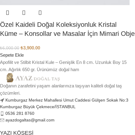
Özel Kaideli Doğal Koleksiyonluk Kristal
Küme – Konsollar ve Masalar İçin Mimari Obje
₺
3,900.00
₺
6,000.00
Sepete Ekle
Apofilit ve Stilbit Kristal Kule – Genişlik En 8 cm. Uzunluk Boy 15
cm. Ağırlık 650 gr. Ürünümüz doğal ham
Doğanın zarafetini yaşam alanlarınıza taşıyan kaliteli doğal taş
çözümleri.
Kumburgaz Merkez Mahallesi Umut Caddesi Gülşen Sokak No:3
Kumburgaz Büyük Çekmece/İSTANBUL
0536 281 8760
ayazdogaltas@gmail.com
YAZI KÖŞESI