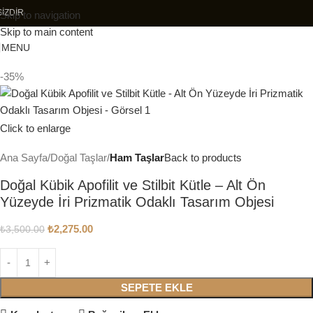
ARGOLAR ÜCRETSİZDİR
Skip to navigation
Skip to main content
MENU
-35%
Click to enlarge
Ana Sayfa
Doğal Taşlar
Ham Taşlar
Back to products
Doğal Kübik Apofilit ve Stilbit Kütle – Alt Ön
Yüzeyde İri Prizmatik Odaklı Tasarım Objesi
₺
2,275.00
₺
3,500.00
SEPETE EKLE