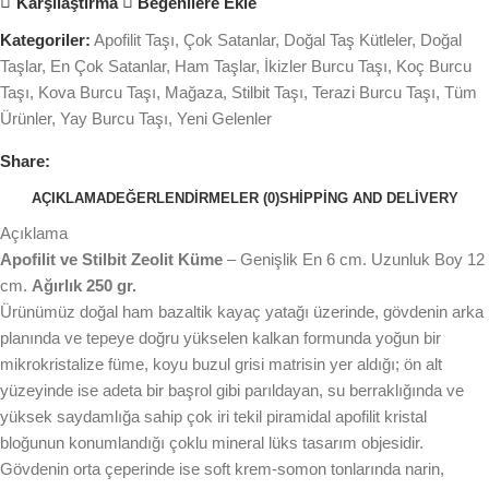
Karşılaştırma
Beğenilere Ekle
Kategoriler:
Apofilit Taşı
,
Çok Satanlar
,
Doğal Taş Kütleler
,
Doğal
Taşlar
,
En Çok Satanlar
,
Ham Taşlar
,
İkizler Burcu Taşı
,
Koç Burcu
Taşı
,
Kova Burcu Taşı
,
Mağaza
,
Stilbit Taşı
,
Terazi Burcu Taşı
,
Tüm
Ürünler
,
Yay Burcu Taşı
,
Yeni Gelenler
Share:
AÇIKLAMA
DEĞERLENDIRMELER (0)
SHIPPING AND DELIVERY
Açıklama
Apofilit ve Stilbit Zeolit Küme
– Genişlik En 6 cm. Uzunluk Boy 12
cm.
Ağırlık 250 gr.
Ürünümüz doğal ham bazaltik kayaç yatağı üzerinde, gövdenin arka
planında ve tepeye doğru yükselen kalkan formunda yoğun bir
mikrokristalize füme, koyu buzul grisi matrisin yer aldığı; ön alt
yüzeyinde ise adeta bir başrol gibi parıldayan, su berraklığında ve
yüksek saydamlığa sahip çok iri tekil piramidal apofilit kristal
bloğunun konumlandığı çoklu mineral lüks tasarım objesidir.
Gövdenin orta çeperinde ise soft krem-somon tonlarında narin,