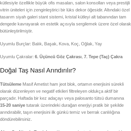
kütlesiyle özellikle büyük ofis masaları, salon konsolları veya prestijli
vitrin üniteleri için zenginleştirici bir lüks dekor öğesidir. Altındaki özel
tasarım siyah galeri stant sistemi, kristal kütleyi alt tabanından tam
dengede kavrayarak en estetik açısıyla sergilemek üzere özel olarak
bütünleştirilmiştir.
Uyumlu Burçlar: Balık, Başak, Kova, Koç, Oğlak, Yay
Uyumlu Çakralar:
6. Üçüncü Göz Çakrası
,
7. Tepe (Taç) Çakra
Doğal Taş Nasıl Arındırılır?
Tütsüleme
Masif Ametist ham jeot blok, ortamın enerjisini sürekli
olarak düzenleyen ve negatif etkileri filtreleyen oldukça aktif bir
parçadır. Haftada bir kez adaçayı veya palosanto tütsü dumanına
15-20 saniye
tutarak üzerindeki durağan enerjiyi pratik bir şekilde
arındırabilir, taşın enerjisini ilk günkü temiz ve berrak canlılığına
döndürebilirsiniz.