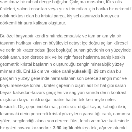
sarsılmaz bir ruhsal denge bağışlar. Çalışma masaları, lüks ofis
üniteleri, salon konsolları veya şık vitrin rafları için harika bir dekoratif
odak noktası olan bu kristal parça, kişisel alanınızda koruyucu
görkemli bir aura kalkanı oluşturur.
Bu özel başyapıtı kendi sınıfında emsalsiz ve tam anlamıyla bir
tasarım harikası kılan en büyüleyici detay; içe doğru açılan küresel
ve derin bir krater odası (jeot boşluğu) sunan gövdenin ön yüzeyinde
odaklanan, son derece sık ve belirgin faset hatlarına sahip keskin
geometrik kristal başlarının oluşturduğu zengin mineralojik yüzey
mimarisidir.
Eni 16 cm
ve kaide dahil
yüksekliği 29 cm
olan bu
parçanın yüzey genelinde harmanlanan son derece zengin mor ve
koyu menekşe tonları, krater çeperinin dışını asil bir hat gibi saran
beyaz kalsedon-kuvars geçişleri ve sağ yan sınırda derin kontrast
oluşturan koyu renkli doğal matris hatları tek kelimeyle nefes
kesicidir. Dış çeperindeki mat, pürüzsüz doğal kayaç kabuğu ile iç
kısımdaki derin pencereli kristal yüzeylerin yansıttığı canlı, camımsı
şölen, sergilendiği alana son derece lüks, ferah ve müze kalitesinde
bir galeri havası kazandırır.
3.90 kg’lık
oldukça tok, ağır ve oturaklı