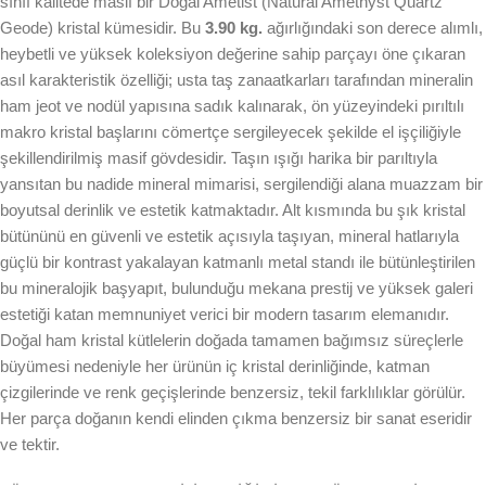
sınıf kalitede masif bir Doğal Ametist (Natural Amethyst Quartz
Geode) kristal kümesidir. Bu
3.90 kg.
ağırlığındaki son derece alımlı,
heybetli ve yüksek koleksiyon değerine sahip parçayı öne çıkaran
asıl karakteristik özelliği; usta taş zanaatkarları tarafından mineralin
ham jeot ve nodül yapısına sadık kalınarak, ön yüzeyindeki pırıltılı
makro kristal başlarını cömertçe sergileyecek şekilde el işçiliğiyle
şekillendirilmiş masif gövdesidir. Taşın ışığı harika bir parıltıyla
yansıtan bu nadide mineral mimarisi, sergilendiği alana muazzam bir
boyutsal derinlik ve estetik katmaktadır. Alt kısmında bu şık kristal
bütününü en güvenli ve estetik açısıyla taşıyan, mineral hatlarıyla
güçlü bir kontrast yakalayan katmanlı metal standı ile bütünleştirilen
bu mineralojik başyapıt, bulunduğu mekana prestij ve yüksek galeri
estetiği katan memnuniyet verici bir modern tasarım elemanıdır.
Doğal ham kristal kütlelerin doğada tamamen bağımsız süreçlerle
büyümesi nedeniyle her ürünün iç kristal derinliğinde, katman
çizgilerinde ve renk geçişlerinde benzersiz, tekil farklılıklar görülür.
Her parça doğanın kendi elinden çıkma benzersiz bir sanat eseridir
ve tektir.