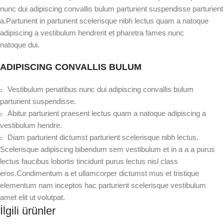
nunc dui adipiscing convallis bulum parturient suspendisse parturient
a.Parturient in parturient scelerisque nibh lectus quam a natoque
adipiscing a vestibulum hendrerit et pharetra fames nunc
natoque dui.
ADIPISCING CONVALLIS BULUM
Vestibulum penatibus nunc dui adipiscing convallis bulum
parturient suspendisse.
Abitur parturient praesent lectus quam a natoque adipiscing a
vestibulum hendre.
Diam parturient dictumst parturient scelerisque nibh lectus.
Scelerisque adipiscing bibendum sem vestibulum et in a a a purus
lectus faucibus lobortis tincidunt purus lectus nisl class
eros.Condimentum a et ullamcorper dictumst mus et tristique
elementum nam inceptos hac parturient scelerisque vestibulum
amet elit ut volutpat.
İlgili ürünler