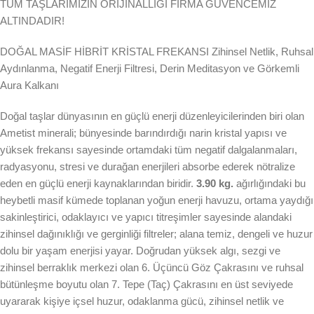
TÜM TAŞLARIMIZIN ORİJİNALLİĞİ FİRMA GÜVENCEMİZ
ALTINDADIR!
DOĞAL MASİF HİBRİT KRİSTAL FREKANSI Zihinsel Netlik, Ruhsal
Aydınlanma, Negatif Enerji Filtresi, Derin Meditasyon ve Görkemli
Aura Kalkanı
Doğal taşlar dünyasının en güçlü enerji düzenleyicilerinden biri olan
Ametist minerali; bünyesinde barındırdığı narin kristal yapısı ve
yüksek frekansı sayesinde ortamdaki tüm negatif dalgalanmaları,
radyasyonu, stresi ve durağan enerjileri absorbe ederek nötralize
eden en güçlü enerji kaynaklarından biridir.
3.90 kg.
ağırlığındaki bu
heybetli masif kümede toplanan yoğun enerji havuzu, ortama yaydığı
sakinleştirici, odaklayıcı ve yapıcı titreşimler sayesinde alandaki
zihinsel dağınıklığı ve gerginliği filtreler; alana temiz, dengeli ve huzur
dolu bir yaşam enerjisi yayar. Doğrudan yüksek algı, sezgi ve
zihinsel berraklık merkezi olan 6. Üçüncü Göz Çakrasını ve ruhsal
bütünleşme boyutu olan 7. Tepe (Taç) Çakrasını en üst seviyede
uyararak kişiye içsel huzur, odaklanma gücü, zihinsel netlik ve