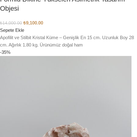
Objesi
₺
9,100.00
₺
14,000.00
Sepete Ekle
Apofilit ve Stilbit Kristal Küme – Genişlik En 15 cm. Uzunluk Boy 28
cm. Ağırlık 1.80 kg. Ürünümüz doğal ham
-35%