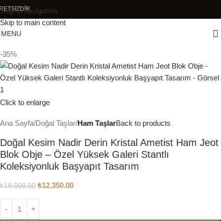
ÜM KARGOLAR ÜCRETSİZDİR
Skip to navigation
Skip to main content
MENU
-35%
Click to enlarge
Ana Sayfa
Doğal Taşlar
Ham Taşlar
Back to products
Doğal Kesim Nadir Derin Kristal Ametist Ham Jeot
Blok Obje – Özel Yüksek Galeri Stantlı
Koleksiyonluk Başyapıt Tasarım
₺
12,350.00
₺
19,000.00