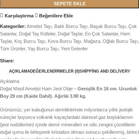
SEPETE EKLE
Karşılaştırma
Beğenilere Ekle
Kategoriler:
Ametist Taşı
,
Balık Burcu Taşı
,
Başak Burcu Taşı
,
Çok
Satanlar
,
Doğal Taş Kütleler
,
Doğal Taşlar
,
En Çok Satanlar
,
Ham
Taşlar
,
Koç Burcu Taşı
,
Kova Burcu Taşı
,
Mağaza
,
Oğlak Burcu Taşı
,
Tüm Ürünler
,
Yay Burcu Taşı
,
Yeni Gelenler
Share:
AÇIKLAMA
DEĞERLENDIRMELER (0)
SHIPPING AND DELIVERY
Açıklama
Doğal Masif Ametist Ham Jeot Obje –
Genişlik En 16 cm.
Uzunluk
Boy 29 cm (Kaide Dahil).
Ağırlık 3.90 kg.
Ürünümüz, yer kabuğunun derinliklerinde milyonlarca yıllık jeolojik
süreçler boyunca volkanik kayaçlardaki dairesel gaz boşluklarının
(jeot nodüllerinin) içinde demir mineralleri ve silis zengini çözeltilerin
doğal ışıma ile birleşerek kristalize olması sonucu şekillenmiş, birinci