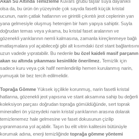
Akan Su Altında Temizleme
Kuvars grubu taşlar suya dayanıklı
olsa da, bu ürün ön yüzeyinde çok sayıda fasetli küçük kristal
ucunun, narin çatlak hatlarının ve girintili çıkıntılı jeot ceplerinin yan
yana gelmesiyle oluşmuş heterojen bir ham yapıya sahiptir. Suyla
doğrudan temas veya yıkama, bu kristal faset aralarının ve
gözenekli yarıklarının nemli kalmasına, zamanla kireçlenmeye bağlı
matlaşmalara yol açabileceği gibi alt kısımdaki özel stant bağlantısını
uzun vadede yıpratabilir. Bu nedenle
bu özel kaideli masif parçanın
akan su altında yıkanması kesinlikle önerilmez.
Temizlik için
sadece kuru veya çok hafif nemlendirilip hemen kurulanmış narin,
yumuşak bir bez tercih edilmelidir.
Toprağa Gömme
Yüksek işçilikle korunmuş, narin fasetli kristal
hatlarına, gözenekli jeot yapısına ve stant aksamına sahip bu değerli
koleksiyon parçası doğrudan toprağa gömüldüğünde, sert toprak
mineralleri ön yüzeydeki narin kristal yarıklarının arasına dolarak
temizlenemez hale gelmesine ve faset dokusunun çizilip
yıpranmasına yol açabilir. Taşın bu elit vitrin kalitesini bütünüyle
korumak adına, enerji temizliğinde
toprağa gömme yöntemi