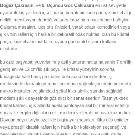
Boğaz Çakrasını
ve
6. Üçüncü Göz Çakrasını
en üst seviyede
uyararak kişiye derin içsel huzur, berrak bir ifade gücü, zihinsel algı
netliği, meditasyon derinliği ve sarsılmaz bir ruhsal denge bağışlar.
Çalışma masaları, lüks ofis üniteleri, yatak odası komodinleri veya
şık vitrin rafları için harika bir dekoratif odak noktası olan bu kristal
parça, kişisel alanınızda koruyucu görkemli bir aura kalkanı
oluşturur.
bu özel başyapıt; yuvarlatılmış asil yumurta hatlarına sahip 7 cm’lik
geniş eni ve 12 cm’lik şık boyu ile kristal yüzeyinin sol-orta
kuşağında hafif ham, gri matris dokusunu barındırırken iç
merkezinde dumanlı gri-mavi tonlarında yoğunlaşan derin prizmatik
makro kristalleri ve altındaki şeffaf lüks akrilik standın sağladığı
modern şıklık sayesinde göz alıcı bir sanat eseridir. Taşın yüksek
kristal kalitesi, ışık altında adeta parıldayan asil bir mineral estetiği
sunarak sergilendiği alana elit, modern ve ferah bir hava kazandırır.
Doygun boyutlarıyla özellikle bilgisayar masaları, lüks ofis üniteleri
veya prestijli kitaplık rafları için harika bir koleksiyon seçeneği ve
zenginleştirici bir lüks dekor öğesidir. Altındaki şık akrilik kaide,