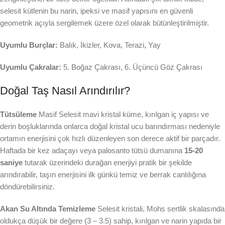
selesit kütlenin bu narin, ipeksi ve masif yapısını en güvenli
geometrik açıyla sergilemek üzere özel olarak bütünleştirilmiştir.
Uyumlu Burçlar:
Balık, İkizler, Kova, Terazi, Yay
Uyumlu Çakralar:
5. Boğaz Çakrası, 6. Üçüncü Göz Çakrası
Doğal Taş Nasıl Arındırılır?
Tütsüleme
Masif Selesit mavi kristal küme, kırılgan iç yapısı ve
derin boşluklarında onlarca doğal kristal ucu barındırması nedeniyle
ortamın enerjisini çok hızlı düzenleyen son derece aktif bir parçadır.
Haftada bir kez adaçayı veya palosanto tütsü dumanına
15-20
saniye
tutarak üzerindeki durağan enerjiyi pratik bir şekilde
arındırabilir, taşın enerjisini ilk günkü temiz ve berrak canlılığına
döndürebilirsiniz.
Akan Su Altında Temizleme
Selesit kristali, Mohs sertlik skalasında
oldukça düşük bir değere (3 – 3.5) sahip, kırılgan ve narin yapıda bir