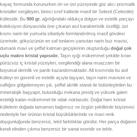
kayaç formunda korunurken ön ve üst yüzeyinde göz alıcı prizmatik
kristaller sergileyen, birinci sınıf kalitede masif bir Selesit (Celestite)
kütlesidir. Bu
900 gr.
ağırlığındaki oldukça dolgun ve estetik parçayı
koleksiyon dünyasında öne çıkaran asıl karakteristik özelliği; üst
kısmı narin bir yumurta silüetiyle formlandırılmış masif gövdesi
üzerinde, gökyüzünün en saf tonlarını yansıtan narin buz mavisi,
dumanlı mavi ve şeffaf katman geçişlerinin oluşturduğu
doğal çok
uçlu makro kristal yapısıdır.
Taşın ışığı mükemmel şekilde kıran
pürüzsüz iç kristal yüzeyleri, sergilendiği alana muazzam bir
boyutsal derinlik ve parıltı kazandırmaktadır. Alt kısmında bu asil
kütleyi en güvenli ve estetik açıyla taşıyan, taşın narin mavisini ve
saflığını gölgelemeyen şık, şeffaf akrilik standı ile bütünleştirilen bu
mineralojik başyapıt, bulunduğu mekana prestij ve yüksek galeri
estetiği katan mükemmel bir odak noktasıdır. Doğal ham kristal
kütlelerin doğada tamamen bağımsız ve özgün şekillerde büyümesi
nedeniyle her ürünün kristal büyüklüklerinde ve mavi renk
doygunluğunda benzersiz, tekil farklılıklar görülür. Her parça doğanın
kendi elinden çıkma benzersiz bir sanat eseridir ve tektir.