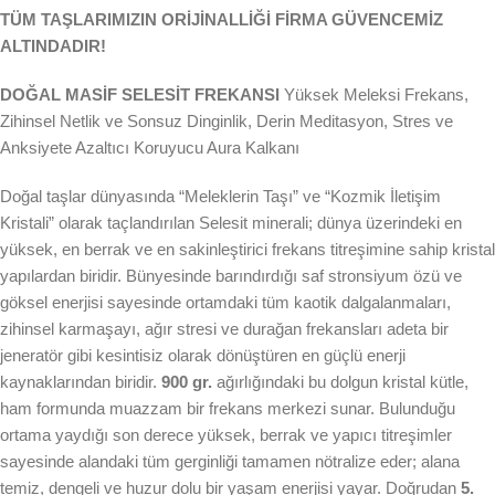
TÜM TAŞLARIMIZIN ORİJİNALLİĞİ FİRMA GÜVENCEMİZ
ALTINDADIR!
DOĞAL MASİF SELESİT FREKANSI
Yüksek Meleksi Frekans,
Zihinsel Netlik ve Sonsuz Dinginlik, Derin Meditasyon, Stres ve
Anksiyete Azaltıcı Koruyucu Aura Kalkanı
Doğal taşlar dünyasında “Meleklerin Taşı” ve “Kozmik İletişim
Kristali” olarak taçlandırılan Selesit minerali; dünya üzerindeki en
yüksek, en berrak ve en sakinleştirici frekans titreşimine sahip kristal
yapılardan biridir. Bünyesinde barındırdığı saf stronsiyum özü ve
göksel enerjisi sayesinde ortamdaki tüm kaotik dalgalanmaları,
zihinsel karmaşayı, ağır stresi ve durağan frekansları adeta bir
jeneratör gibi kesintisiz olarak dönüştüren en güçlü enerji
kaynaklarından biridir.
900 gr.
ağırlığındaki bu dolgun kristal kütle,
ham formunda muazzam bir frekans merkezi sunar. Bulunduğu
ortama yaydığı son derece yüksek, berrak ve yapıcı titreşimler
sayesinde alandaki tüm gerginliği tamamen nötralize eder; alana
temiz, dengeli ve huzur dolu bir yaşam enerjisi yayar. Doğrudan
5.