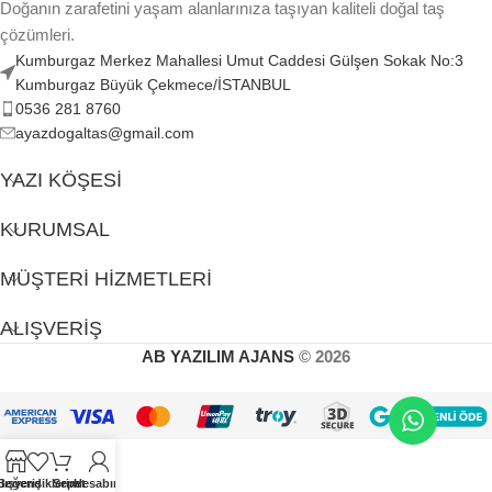
Doğanın zarafetini yaşam alanlarınıza taşıyan kaliteli doğal taş
çözümleri.
Kumburgaz Merkez Mahallesi Umut Caddesi Gülşen Sokak No:3
Kumburgaz Büyük Çekmece/İSTANBUL
0536 281 8760
ayazdogaltas@gmail.com
YAZI KÖŞESI
KURUMSAL
MÜŞTERI HIZMETLERI
ALIŞVERIŞ
AB YAZILIM AJANS
© 2026
lışveriş
Beğendiklerim
Sepet
Hesabım