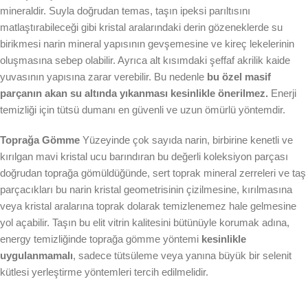
mineraldir. Suyla doğrudan temas, taşın ipeksi parıltısını
matlaştırabileceği gibi kristal aralarındaki derin gözeneklerde su
birikmesi narin mineral yapısının gevşemesine ve kireç lekelerinin
oluşmasına sebep olabilir. Ayrıca alt kısımdaki şeffaf akrilik kaide
yuvasının yapısına zarar verebilir. Bu nedenle
bu özel masif
parçanın akan su altında yıkanması kesinlikle önerilmez.
Enerji
temizliği için tütsü dumanı en güvenli ve uzun ömürlü yöntemdir.
Toprağa Gömme
Yüzeyinde çok sayıda narin, birbirine kenetli ve
kırılgan mavi kristal ucu barındıran bu değerli koleksiyon parçası
doğrudan toprağa gömüldüğünde, sert toprak mineral zerreleri ve taş
parçacıkları bu narin kristal geometrisinin çizilmesine, kırılmasına
veya kristal aralarına toprak dolarak temizlenemez hale gelmesine
yol açabilir. Taşın bu elit vitrin kalitesini bütünüyle korumak adına,
energy temizliğinde toprağa gömme yöntemi
kesinlikle
uygulanmamalı
, sadece tütsüleme veya yanına büyük bir selenit
kütlesi yerleştirme yöntemleri tercih edilmelidir.