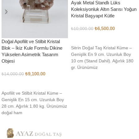
Ayak Metal Standlı Lüks
Koleksiyonluk Altın Sarısı Yoğun
Kristal Başyapıt Kütle
₺
6,500.00
₺
10,000.00
SEPETE EKLE
Doğal Apofilit ve Stilbit Kristal
Blok – İkiz Kule Formlu Dikine
Sitrin Doğal Taş Kristal Küme –
Yükselen Asimetrik Tasarım
Genişlik En 9 cm. Uzunluk Boy
Objesi
10 cm (Stand Dahil). Ağırlık 180
gr. Ürünümüz
₺
9,100.00
₺
14,000.00
SEPETE EKLE
Apofilit ve Stilbit Kristal Küme –
Genişlik En 15 cm. Uzunluk Boy
28 cm. Ağırlık 1.80 kg. Ürünümüz
doğal ham