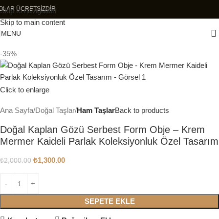
 KARGOLAR ÜCRETSİZDİR
Skip to navigation
Skip to main content
MENU
-35%
Click to enlarge
Ana Sayfa
Doğal Taşlar
Ham Taşlar
Back to products
Doğal Kaplan Gözü Serbest Form Obje – Krem
Mermer Kaideli Parlak Koleksiyonluk Özel Tasarım
₺
1,300.00
₺
2,000.00
SEPETE EKLE