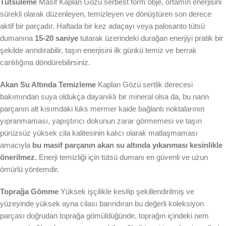
Tütsüleme
Masif Kaplan Gözü serbest form obje, ortamın enerjisini
sürekli olarak düzenleyen, temizleyen ve dönüştüren son derece
aktif bir parçadır. Haftada bir kez adaçayı veya palosanto tütsü
dumanına
15-20 saniye
tutarak üzerindeki durağan enerjiyi pratik bir
şekilde arındırabilir, taşın enerjisini ilk günkü temiz ve berrak
canlılığına döndürebilirsiniz.
Akan Su Altında Temizleme
Kaplan Gözü sertlik derecesi
bakımından suya oldukça dayanıklı bir mineral olsa da, bu narin
parçanın alt kısımdaki lüks mermer kaide bağlantı noktalarının
yıpranmaması, yapıştırıcı dokunun zarar görmemesi ve taşın
pürüzsüz yüksek cila kalitesinin kalıcı olarak matlaşmaması
amacıyla
bu masif parçanın akan su altında yıkanması kesinlikle
önerilmez.
Enerji temizliği için tütsü dumanı en güvenli ve uzun
ömürlü yöntemdir.
Toprağa Gömme
Yüksek işçilikle kesilip şekillendirilmiş ve
yüzeyinde yüksek ayna cilası barındıran bu değerli koleksiyon
parçası doğrudan toprağa gömüldüğünde, toprağın içindeki nem