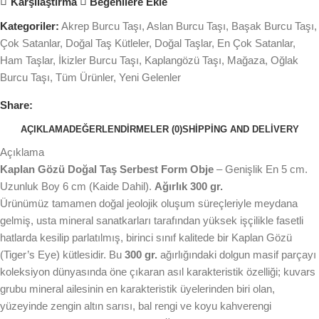
Karşılaştırma
Beğenilere Ekle
Kategoriler:
Akrep Burcu Taşı
,
Aslan Burcu Taşı
,
Başak Burcu Taşı
,
Çok Satanlar
,
Doğal Taş Kütleler
,
Doğal Taşlar
,
En Çok Satanlar
,
Ham Taşlar
,
İkizler Burcu Taşı
,
Kaplangözü Taşı
,
Mağaza
,
Oğlak
Burcu Taşı
,
Tüm Ürünler
,
Yeni Gelenler
Share:
AÇIKLAMA
DEĞERLENDIRMELER (0)
SHIPPING AND DELIVERY
Açıklama
Kaplan Gözü Doğal Taş Serbest Form Obje
– Genişlik En 5 cm.
Uzunluk Boy 6 cm (Kaide Dahil).
Ağırlık 300 gr.
Ürünümüz tamamen doğal jeolojik oluşum süreçleriyle meydana
gelmiş, usta mineral sanatkarları tarafından yüksek işçilikle fasetli
hatlarda kesilip parlatılmış, birinci sınıf kalitede bir Kaplan Gözü
(Tiger’s Eye) kütlesidir. Bu
300 gr.
ağırlığındaki dolgun masif parçayı
koleksiyon dünyasında öne çıkaran asıl karakteristik özelliği; kuvars
grubu mineral ailesinin en karakteristik üyelerinden biri olan,
yüzeyinde zengin altın sarısı, bal rengi ve koyu kahverengi