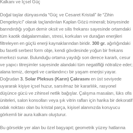
Kalkanı ve İçsel Güç
Doğal taşlar dünyasında “Güç ve Cesaret Kristali” ile “Zihin
Dengeleyici” olarak taçlandırılan Kaplan Gözü minerali; bünyesinde
barındırdığı yoğun demir oksit ve silis frekansı sayesinde ortamdaki
tüm kaotik dalgalanmaları, stresi, korkuları ve durağan enerjileri
filtreleyen en güçlü enerji kaynaklarından biridir.
300 gr.
ağırlığındaki
bu fasetli serbest form obje, kendi gövdesinde yoğun bir frekans
merkezi sunar. Bulunduğu ortama yaydığı son derece kararlı, cesur
ve yapıcı titreşimler sayesinde alandaki tüm negatifliği nötralize eder;
alana temiz, dengeli ve canlandırıcı bir yaşam enerjisi yayar.
Doğrudan
3. Solar Pleksus (Karın) Çakrasını
en üst seviyede
uyararak kişiye içsel huzur, sarsılmaz bir kararlılık, rasyonel
düşünce gücü ve zihinsel netlik bağışlar. Çalışma masaları, lüks ofis
üniteleri, salon konsolları veya şık vitrin rafları için harika bir dekoratif
odak noktası olan bu kristal parça, kişisel alanınızda koruyucu
görkemli bir aura kalkanı oluşturur.
Bu görselde yer alan bu özel başyapıt; geometrik yüzey hatlarına