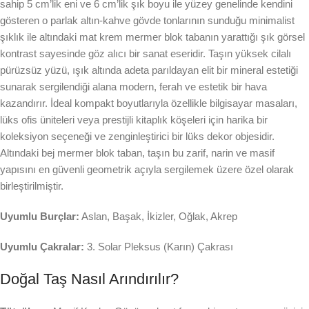
sahip 5 cm’lik eni ve 6 cm’lik şık boyu ile yüzey genelinde kendini
gösteren o parlak altın-kahve gövde tonlarının sunduğu minimalist
şıklık ile altındaki mat krem mermer blok tabanın yarattığı şık görsel
kontrast sayesinde göz alıcı bir sanat eseridir. Taşın yüksek cilalı
pürüzsüz yüzü, ışık altında adeta parıldayan elit bir mineral estetiği
sunarak sergilendiği alana modern, ferah ve estetik bir hava
kazandırır. İdeal kompakt boyutlarıyla özellikle bilgisayar masaları,
lüks ofis üniteleri veya prestijli kitaplık köşeleri için harika bir
koleksiyon seçeneği ve zenginleştirici bir lüks dekor objesidir.
Altındaki bej mermer blok taban, taşın bu zarif, narin ve masif
yapısını en güvenli geometrik açıyla sergilemek üzere özel olarak
birleştirilmiştir.
Uyumlu Burçlar:
Aslan, Başak, İkizler, Oğlak, Akrep
Uyumlu Çakralar:
3. Solar Pleksus (Karın) Çakrası
Doğal Taş Nasıl Arındırılır?