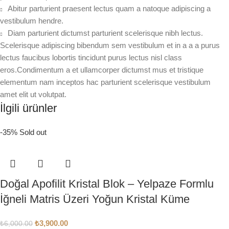
Abitur parturient praesent lectus quam a natoque adipiscing a
vestibulum hendre.
Diam parturient dictumst parturient scelerisque nibh lectus.
Scelerisque adipiscing bibendum sem vestibulum et in a a a purus
lectus faucibus lobortis tincidunt purus lectus nisl class
eros.Condimentum a et ullamcorper dictumst mus et tristique
elementum nam inceptos hac parturient scelerisque vestibulum
amet elit ut volutpat.
İlgili ürünler
-35%
Sold out
Doğal Apofilit Kristal Blok – Yelpaze Formlu
İğneli Matris Üzeri Yoğun Kristal Küme
₺
3,900.00
₺
6,000.00