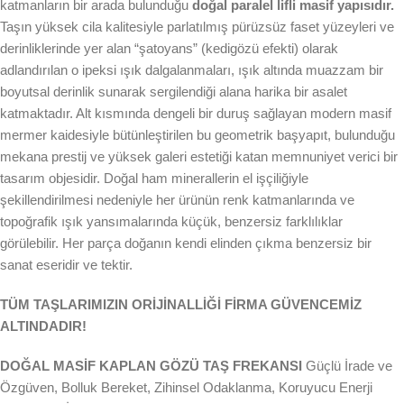
katmanların bir arada bulunduğu
doğal paralel lifli masif yapısıdır.
Taşın yüksek cila kalitesiyle parlatılmış pürüzsüz faset yüzeyleri ve
derinliklerinde yer alan “şatoyans” (kedigözü efekti) olarak
adlandırılan o ipeksi ışık dalgalanmaları, ışık altında muazzam bir
boyutsal derinlik sunarak sergilendiği alana harika bir asalet
katmaktadır. Alt kısmında dengeli bir duruş sağlayan modern masif
mermer kaidesiyle bütünleştirilen bu geometrik başyapıt, bulunduğu
mekana prestij ve yüksek galeri estetiği katan memnuniyet verici bir
tasarım objesidir. Doğal ham minerallerin el işçiliğiyle
şekillendirilmesi nedeniyle her ürünün renk katmanlarında ve
topoğrafik ışık yansımalarında küçük, benzersiz farklılıklar
görülebilir. Her parça doğanın kendi elinden çıkma benzersiz bir
sanat eseridir ve tektir.
TÜM TAŞLARIMIZIN ORİJİNALLİĞİ FİRMA GÜVENCEMİZ
ALTINDADIR!
DOĞAL MASİF KAPLAN GÖZÜ TAŞ FREKANSI
Güçlü İrade ve
Özgüven, Bolluk Bereket, Zihinsel Odaklanma, Koruyucu Enerji